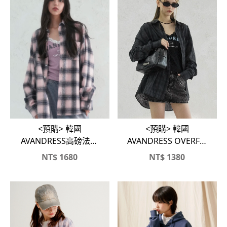
<預購> 韓國
<預購> 韓國
AVANDRESS OVERFIT
AVANDRESS高磅法蘭
蘇格蘭紋襯衫
絨格紋襯衫外套#襯衫
NT$
1680
NT$
1380