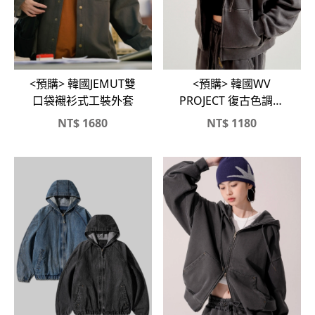
<預購> 韓國WV
<預購> 韓國JEMUT雙
PROJECT 復古色調雙
口袋襯衫式工裝外套
拉鍊刷毛連帽外套X口
NT$
1680
NT$
1180
袋寬棉褲#套裝