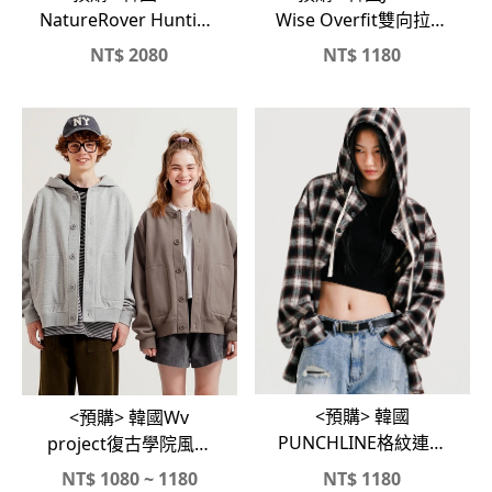
Wise Overfit雙向拉鍊
NatureRover Hunting
刷毛連帽外套
風衣外套
NT$
2080
NT$
1180
<預購> 韓國
<預購> 韓國Wv
PUNCHLINE格紋連帽
project復古學院風刷
襯衫外套
毛連帽外套、刷毛圓領
NT$
1080 ~ 1180
NT$
1180