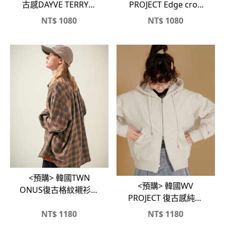
古感DAYVE TERRY立
PROJECT Edge crop
領雙向拉鏈外套
雙向拉鏈刷毛連帽外套
NT$
1080
NT$
1080
<預購> 韓國TWN
<預購> 韓國WV
ONUS復古格紋襯衫、
PROJECT 復古感純棉
外套
連帽外套
NT$
1180
NT$
1180