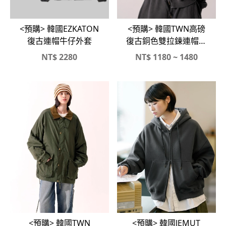
<預購> 韓國EZKATON
<預購> 韓國TWN高磅
復古連帽牛仔外套
復古銅色雙拉鍊連帽外
套X高磅縮口寬棉褲#套
NT$
2280
NT$
1180 ~ 1480
裝
<預購> 韓國JEMUT
<預購> 韓國TWN