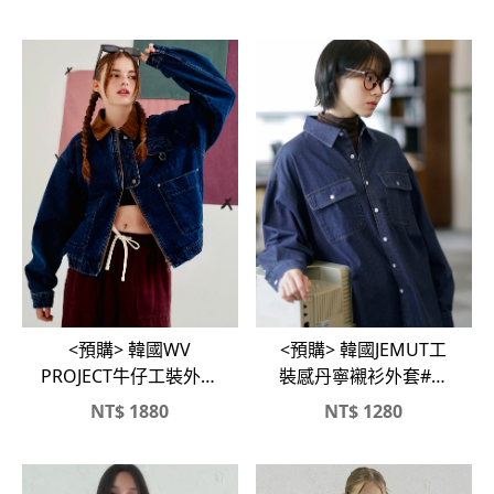
外套
<預購> 韓國WV
<預購> 韓國JEMUT工
PROJECT牛仔工裝外套
裝感丹寧襯衫外套#牛
#翻領外套
仔襯衫
NT$
1880
NT$
1280