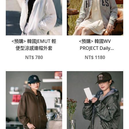
<預購> 韓國JEMUT 輕
<預購> 韓國WV
便型涼感連帽外套
PROJECT Daily
Hughes復古感雙向拉
NT$
780
NT$
1180
鏈連帽外套