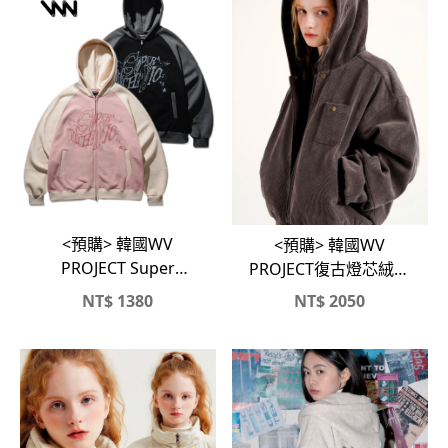
<預購> 韓國WV
<預購> 韓國WV
PROJECT Super
PROJECT復古燈芯絨連
Mechanic雙向拉鍊刷
帽保暖外套
NT$
1380
NT$
2050
毛連帽外套