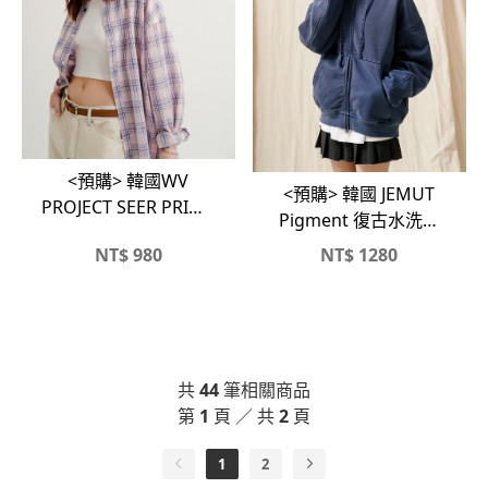
<預購> 韓國WV
<預購> 韓國 JEMUT
PROJECT SEER PRIME
Pigment 復古水洗雙
復古格紋襯衫
拉鍊連帽外套
NT$
980
NT$
1280
共
44
筆相關商品
第
1
頁 ／ 共
2
頁
1
2