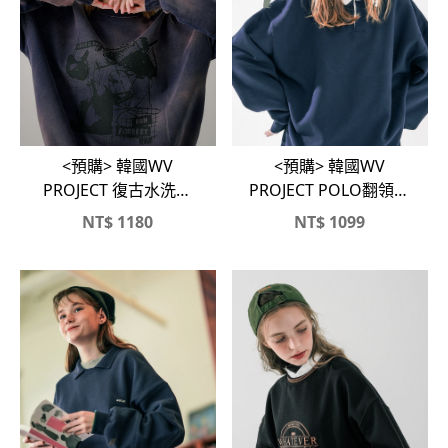
<預購> 韓國WV
<預購> 韓國WV
PROJECT 復古水洗大
PROJECT POLO翻領拼
學Ｔ
色刷毛大學T
NT$
1180
NT$
1099