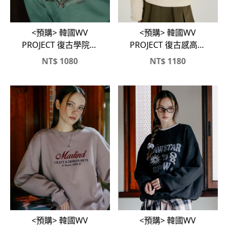
<預購> 韓國WV
<預購> 韓國WV
PROJECT 復古學院風
PROJECT 復古感高磅
刺繡Squad Goals刷毛
素色翻領無縮口大學T
NT$
1080
NT$
1180
大學T
<預購> 韓國WV
<預購> 韓國WV