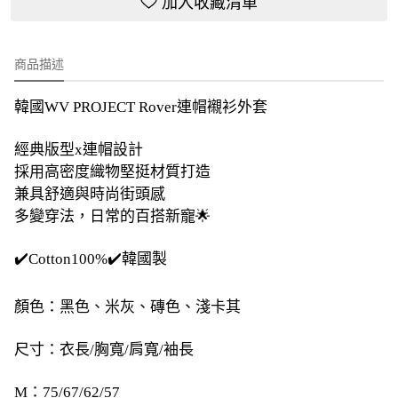
加入收藏清單
商品描述
韓國WV PROJECT Rover連帽襯衫外套
經典版型x連帽設計
採用高密度織物堅挺材質打造
兼具舒適與時尚街頭感
多變穿法，日常的百搭新寵🌟
✔️Cotton100%✔️韓國製
顏色：黑色、米灰、磚色、淺卡其
尺寸：衣長/胸寬/肩寬/袖長
M：75/67/62/57