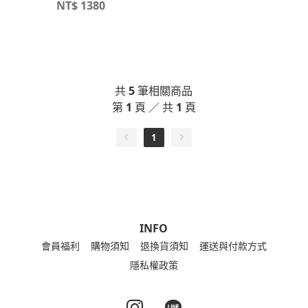
襯衫外套
NT$
1380
共
5
筆相關商品
第
1
頁 ／ 共
1
頁
1
INFO
會員福利
購物須知
退換貨須知
運送與付款方式
隱私權政策
Instagram page
Line page