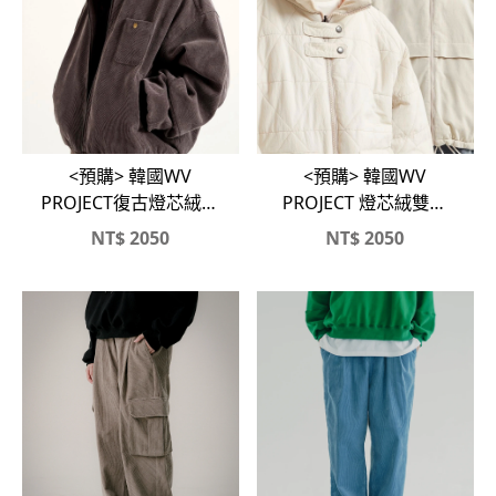
<預購> 韓國WV
<預購> 韓國WV
PROJECT復古燈芯絨連
PROJECT 燈芯絨雙面
帽保暖外套
穿保暖外套
NT$
2050
NT$
2050