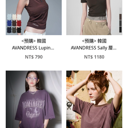
<預購> 韓國
<預購> 韓國
AVANDRESS Lupin船
AVANDRESS Sally 層次
型領顯瘦抓皺背心
感假兩件條紋短T
NT$
790
NT$
1180