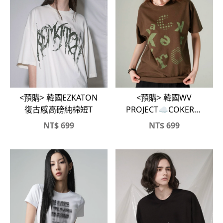
<預購> 韓國EZKATON
<預購> 韓國WV
復古感高磅純棉短T
PROJECT☁️COKER復
古印花純棉短T
NT$
699
NT$
699