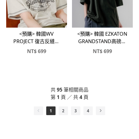
<預購> 韓國WV
<預購> 韓國 EZKATON
PROJECT 復古反縫線
GRANDSTAND高磅純
⭐️高磅純棉短T
棉短T
NT$
699
NT$
699
共
95
筆相關商品
第
1
頁 ／ 共
4
頁
1
2
3
4