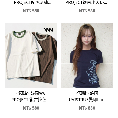
PROJECT配色刺繡
PROJECT復古小天使純
Logo純棉短T
棉短T
NT$
580
NT$
580
<預購> 韓國WV
<預購> 韓國
PROJECT 復古撞色滾
LUVISTRUE燙印Logo
邊純棉短T
純棉短T
NT$
580
NT$
880