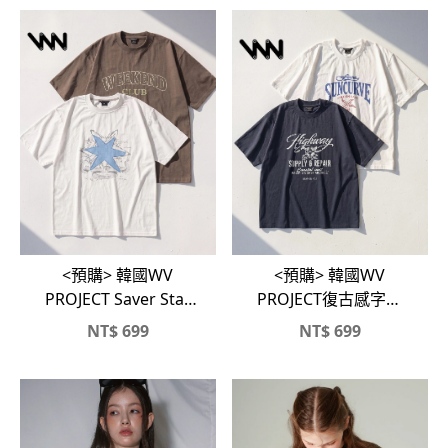
<預購> 韓國WV
<預購> 韓國WV
PROJECT Saver Star
PROJECT復古感字體
貼布印花&復古刺繡字
&SUNCURVE⭐️純棉
NT$
699
NT$
699
體純棉短T(兩款)
短T(兩款)