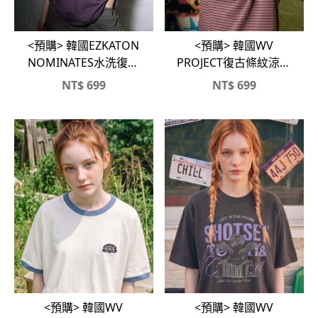
<預購> 韓國EZKATON
<預購> 韓國WV
NOMINATES水洗復古
PROJECT復古條紋涼感
感純棉短T
短T
NT$
699
NT$
699
<預購> 韓國WV
<預購> 韓國WV