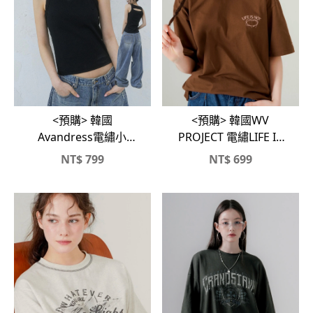
<預購> 韓國
<預購> 韓國WV
Avandress電繡小
PROJECT 電繡LIFE IS
LOGO挖背背心
NOT❤️高磅純棉短T
NT$
799
NT$
699