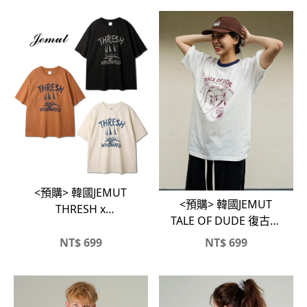
<預購> 韓國JEMUT
<預購> 韓國JEMUT
THRESH x
TALE OF DUDE 復古感
WINDWARD復古感高
高磅短T
磅純棉短T
NT$
699
NT$
699