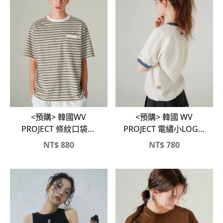
<預購> 韓國WV
<預購> 韓國 WV
PROJECT 條紋口袋刺
PROJECT 電繡小LOGO
繡小logo高磅純棉短T
拼色下擺縮口短T
NT$
880
NT$
780