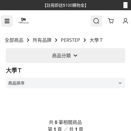
【註冊即送$100購物金】
Cart
全部商品
所有品牌
PERSTEP
大學Ｔ
商品分類
大學Ｔ
共
0
筆相關商品
第
1
頁 ／ 共
1
頁