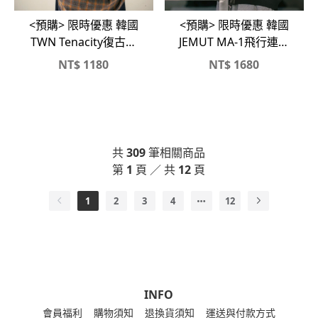
<預購> 限時優惠 韓國
<預購> 限時優惠 韓國
TWN Tenacity復古感
JEMUT MA-1飛行連帽
高磅刷毛帽T
外套
NT$
1180
NT$
1680
共
309
筆相關商品
第
1
頁 ／ 共
12
頁
1
2
3
4
12
INFO
會員福利
購物須知
退換貨須知
運送與付款方式