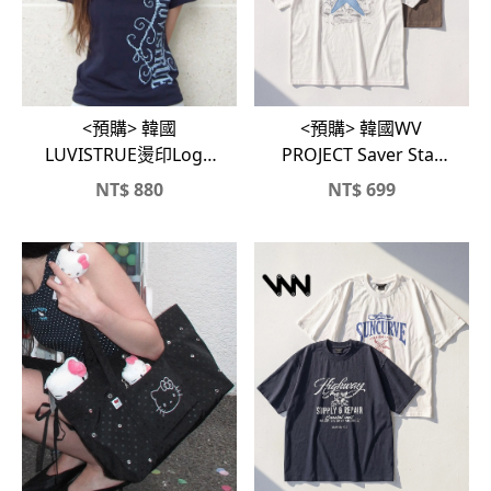
<預購> 韓國
<預購> 韓國WV
LUVISTRUE燙印Logo
PROJECT Saver Star
純棉短T
貼布印花&復古刺繡字
NT$
880
NT$
699
體純棉短T(兩款)