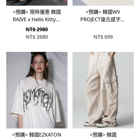
<預購> 限時優惠 韓國
<預購> 韓國WV
RAIVE x Hello Kitty聯
PROJECT復古感字體
名托特包
&SUNCURVE⭐️純棉
NT$ 2980
短T(兩款)
NT$
2680
NT$
699
<預購> 韓國EZKATON
<預購> 韓國