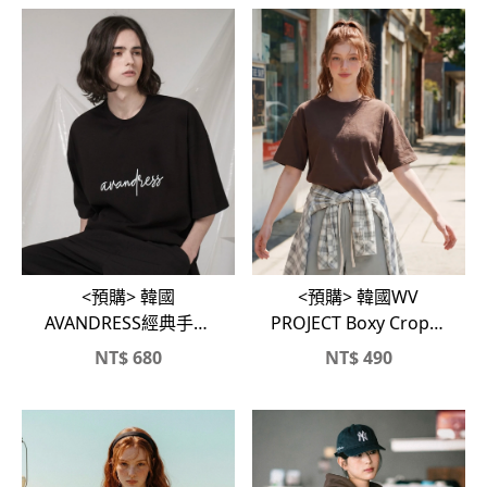
<預購> 韓國
<預購> 韓國WV
AVANDRESS經典手寫
PROJECT Boxy Crop純
Logo短T
棉素色短T
NT$
680
NT$
490