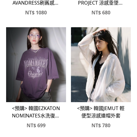
AVANDRESS刷舊感紋
PROJECT 涼感垂墜前
理修身短T🖤🤍
摺寬褲
NT$
1080
NT$
680
<預購> 韓國EZKATON
<預購> 韓國JEMUT 輕
NOMINATES水洗復古
便型涼感連帽外套
感純棉短T
NT$
699
NT$
780