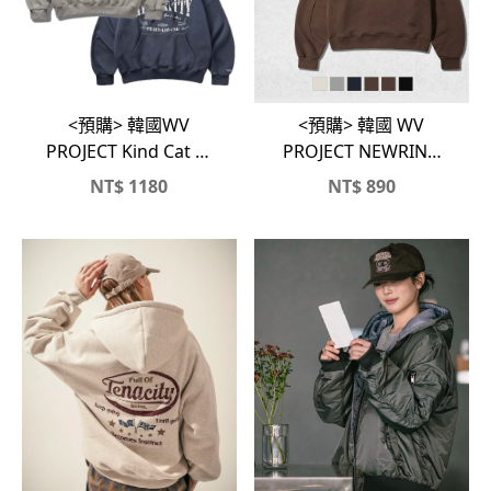
<預購> 韓國WV
<預購> 韓國 WV
PROJECT Kind Cat 高
PROJECT NEWRING
磅刷毛帽T
短版寬鬆大學T
NT$
1180
NT$
890