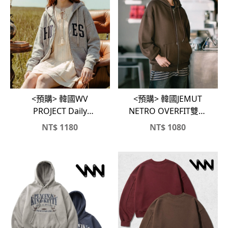
<預購> 韓國JEMUT
<預購> 韓國WV
NETRO OVERFIT雙向
PROJECT Daily
拉鏈刷毛連帽外套
Hughes復古感雙向拉
NT$
1180
NT$
1080
鏈連帽外套