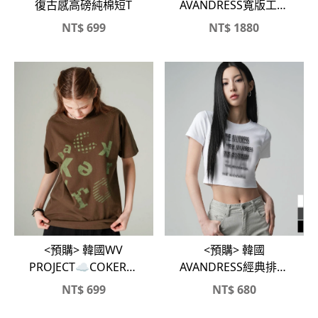
復古感高磅純棉短T
AVANDRESS寬版工裝
褲
NT$
699
NT$
1880
<預購> 韓國WV
<預購> 韓國
PROJECT☁️COKER復
AVANDRESS經典排字
古印花純棉短T
純棉短版T
NT$
699
NT$
680