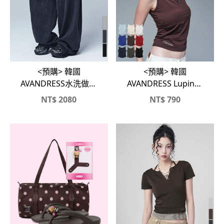
<預購> 韓國
<預購> 韓國
AVANDRESS Lupin船
AVANDRESS水洗做舊
型領顯瘦抓皺背心
感假兩件垂墜寬褲
NT$
2080
NT$
790