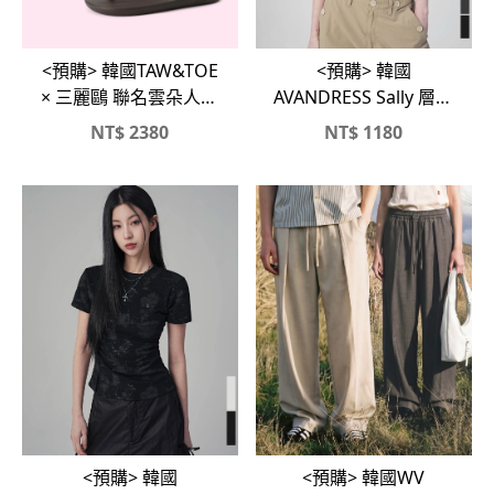
<預購> 韓國TAW&TOE
<預購> 韓國
× 三麗鷗 聯名雲朵人字
AVANDRESS Sally 層次
拖☁️
感假兩件條紋短T
NT$
2380
NT$
1180
<預購> 韓國
<預購> 韓國WV