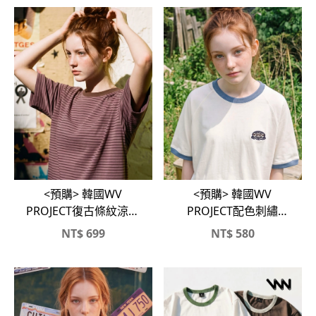
<預購> 韓國WV
<預購> 韓國WV
PROJECT復古條紋涼感
PROJECT配色刺繡
短T
Logo純棉短T
NT$
699
NT$
580