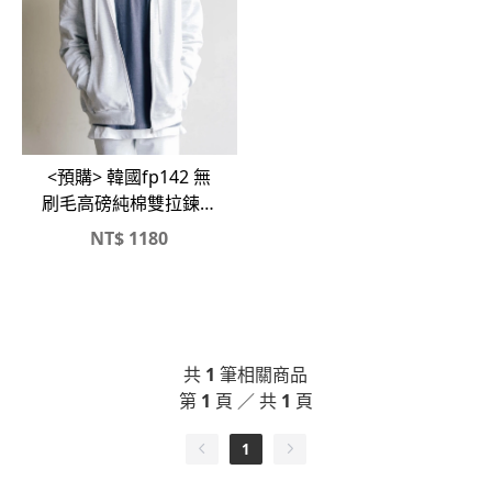
<預購> 韓國fp142 無
刷毛高磅純棉雙拉鍊連
帽外套
NT$
1180
共
1
筆相關商品
第
1
頁 ／ 共
1
頁
1