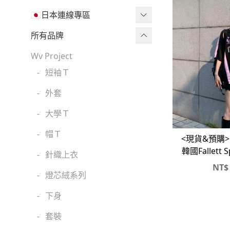
🇯🇵日本連線專區
三麗鷗現貨區任兩件免運🔥
所有品牌
三麗鷗
Wv Project
-
短袖Ｔ
吉伊卡哇
-
外套
迪士尼
-
大學Ｔ
魔法莓莓
-
帽Ｔ
角落生物
<現貨&預購
韓國Fallett 
-
針織上衣
monchhichi 蒙奇奇
衣#球衣
NT$
-
燈芯絨系列
拉拉熊
-
下身
其它
-
套裝