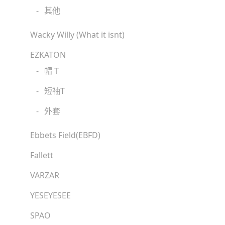
-
其他
Wacky Willy (What it isnt)
EZKATON
-
帽Ｔ
-
短袖T
-
外套
Ebbets Field(EBFD)
Fallett
VARZAR
YESEYESEE
SPAO