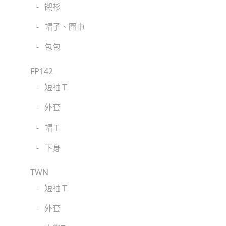
-
襯衫
-
帽子、圍巾
-
包包
FP142
-
短袖Ｔ
-
外套
-
帽Ｔ
-
下身
TWN
-
短袖Ｔ
-
外套