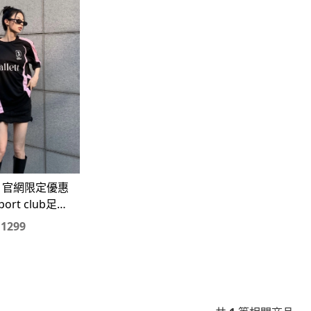
> 官網限定優惠
Sport club足球
#短袖#短T
1299