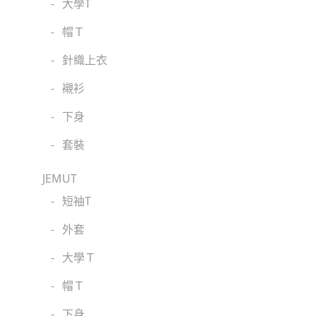
-
大學T
-
帽Ｔ
-
針織上衣
-
襯衫
-
下身
-
套裝
JEMUT
-
短袖T
-
外套
-
大學Ｔ
-
帽Ｔ
-
下身