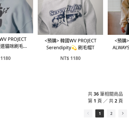
V PROJECT
<預購> 韓國WV PROJECT
<預購> 韓國WV PROJE
‍⬛ 霸道貓咪刷毛帽
Serendipity💫 刷毛帽T
ALWAYS
T
1180
NT$
1180
共
36
筆相關商品
第
1
頁 ／ 共
2
頁
1
2