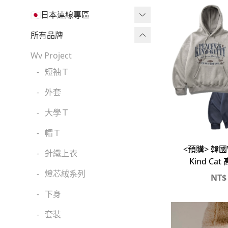
🇯🇵日本連線專區
三麗鷗現貨區任兩件免運🔥
所有品牌
三麗鷗
Wv Project
-
短袖Ｔ
吉伊卡哇
-
外套
迪士尼
-
大學Ｔ
魔法莓莓
-
帽Ｔ
角落生物
<預購> 韓國W
-
針織上衣
monchhichi 蒙奇奇
Kind Ca
-
燈芯絨系列
NT$
拉拉熊
-
下身
其它
-
套裝