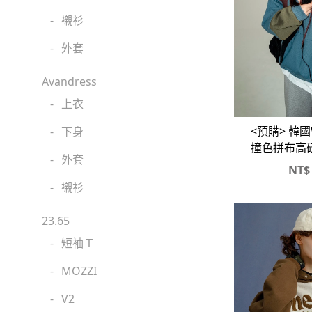
-
襯衫
-
外套
Avandress
-
上衣
<預購> 韓國W
-
下身
撞色拼布高
-
外套
NT$
-
襯衫
23.65
-
短袖Ｔ
-
MOZZI
-
V2