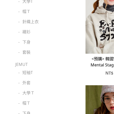
-
大學T
-
帽Ｔ
-
針織上衣
-
襯衫
-
下身
-
套裝
<預購> 韓國W
JEMUT
Mental St
-
短袖T
NT$
-
外套
-
大學Ｔ
-
帽Ｔ
-
下身