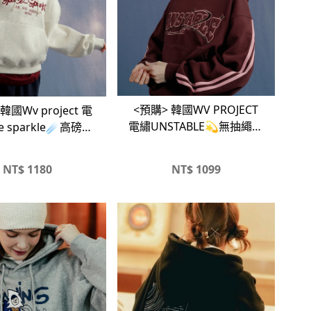
<預購> 韓國WV PROJECT
韓國Wv project 電
電繡UNSTABLE💫無抽繩高
e sparkle☄️高磅刷
磅帽T
毛帽T
NT$
1180
NT$
1099