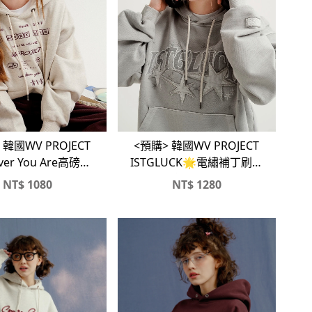
CT
<預購> 韓國WV PROJECT
ver You Are高磅刷
ISTGLUCK🌟電繡補丁刷舊
毛帽T#帽踢
感帽T#帽踢
NT$
1080
NT$
1280