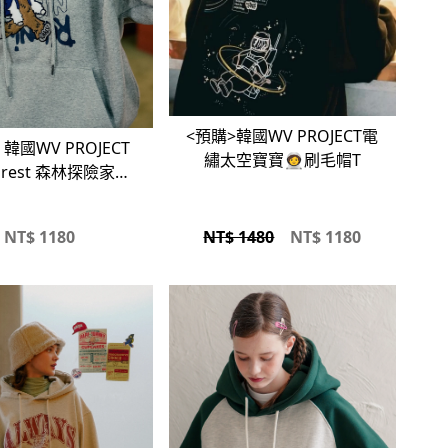
<預購>韓國WV PROJECT電
CT
繡太空寶寶🧑‍🚀刷毛帽T
Forest 森林探險家刷
毛帽T
NT$
1180
NT$ 1480
NT$
1180