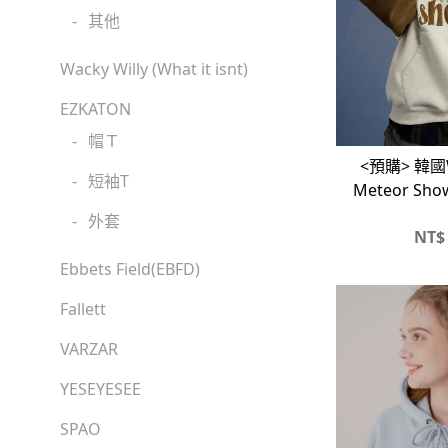
-
其他
Wacky Willy (What it isnt)
EZKATON
-
帽Ｔ
<預購> 韓國W
-
短袖T
Meteor Sh
刷
-
外套
NT$
Ebbets Field(EBFD)
Fallett
VARZAR
YESEYESEE
SPAO