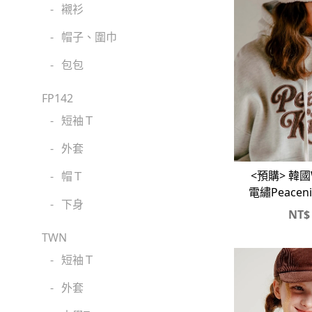
-
襯衫
-
帽子、圍巾
-
包包
FP142
-
短袖Ｔ
-
外套
<預購> 韓國W
-
帽Ｔ
電繡Peaceni
-
下身
毛
NT$
TWN
-
短袖Ｔ
-
外套