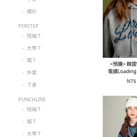
-
襯衫
PERSTEP
-
短袖Ｔ
-
大學Ｔ
-
帽Ｔ
<預購> 韓國W
電繡Loadin
-
外套
刷毛帽
NT$
-
下身
PUNCHLINE
-
短袖Ｔ
-
帽Ｔ
-
大學Ｔ