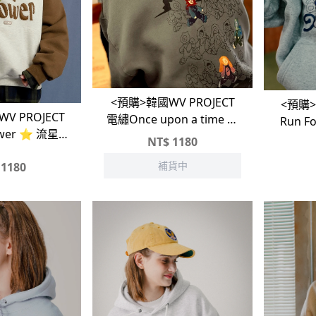
<預購>韓國WV PROJECT
<預購> 韓國WV PROJE
V PROJECT
電繡Once upon a time 童
Run 
ower ⭐️ 流星雨
話鎮刷毛帽T
NT$
1180
毛帽T
補貨中
1180