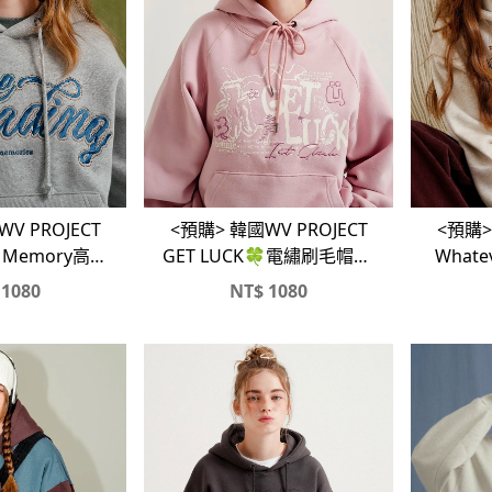
V PROJECT
<預購> 韓國WV PROJECT
<預購> 韓國WV PROJE
g Memory高磅
GET LUCK🍀電繡刷毛帽T#
Whate
T#帽踢
帽踢
1080
NT$
1080