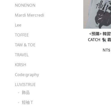
NONENON
Mardi Mercredi
Lee
<預購> 韓國W
TOFFEE
CATCH 🐈
TAW & TOE
NT$
TRAVEL
KIRSH
Code:graphy
LUVISTRUE
-
飾品
-
短袖Ｔ