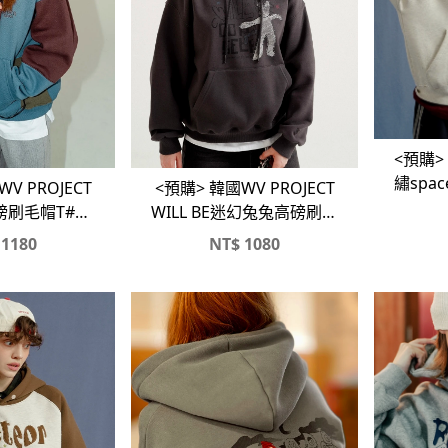
<預購> 
繡spac
<預購> 韓國WV PROJECT
V PROJECT
WILL BE迷幻兔兔高磅刷毛
磅刷毛帽T#帽
帽T#帽踢
踢
1180
NT$
1080