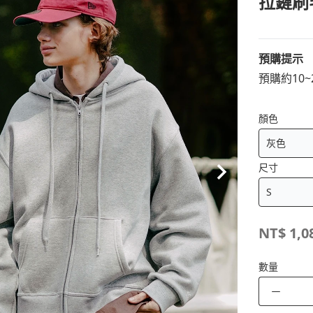
拉鏈刷
預購提示
預購約10
顏色
尺寸
NT$
1,0
數量
－