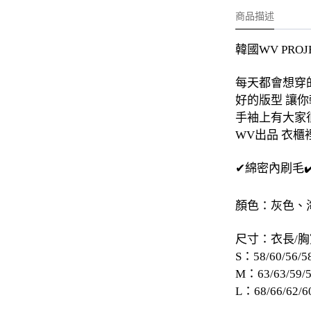
-
外套
商品描述
-
大學T
韓國WV PROJ
-
帽Ｔ
-
針織上衣
每天都會想穿
好的版型 讓
-
襯衫
手袖上有大家很
WV出品 衣櫃
-
下身
-
套裝
✔綿密內刷毛✔
JEMUT
顏色：灰色、
-
短袖T
尺寸：衣長/胸
-
外套
S：58/60/56/5
M：63/63/59/
-
大學Ｔ
L：68/66/62/6
-
帽Ｔ