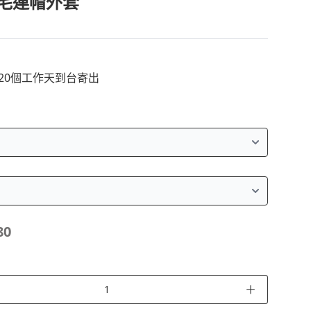
毛連帽外套
~20個工作天到台寄出
80
＋