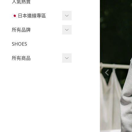
人氣熱賣
🇯🇵日本連線專區
三麗鷗現貨區任兩件免運
所有品牌
🔥
Wv Project
SHOES
三麗鷗
-
短袖Ｔ
所有商品
吉伊卡哇
-
外套
迪士尼
短袖T
-
大學Ｔ
魔法莓莓
針織單品
-
帽Ｔ
角落生物
帽T
-
針織上衣
monchhichi 蒙奇奇
大學T
-
燈芯絨系列
拉拉熊
長袖T
-
下身
其它
襯衫