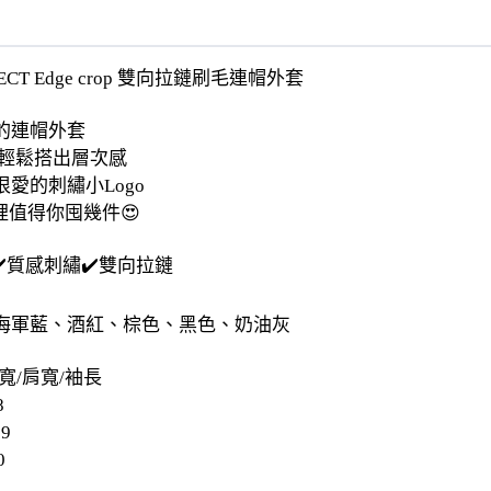
ECT Edge crop 雙向拉鏈刷毛連帽外套
的連帽外套
你輕鬆搭出層次感
愛的刺繡小Logo
裡值得你囤幾件😍
️質感刺繡✔️雙向拉鏈
海軍藍、酒紅、棕色、黑色、奶油灰
寬/肩寬/袖長
8
59
0