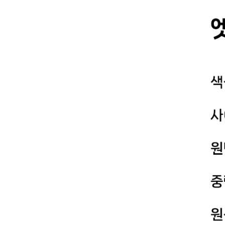
YESEYESEE
SPAO
NONENON
Mardi Mercredi
Lee
TOFFEE
TAW & TOE
TRAVEL
KIRSH
Code:graphy
LUVISTRUE
-
飾品