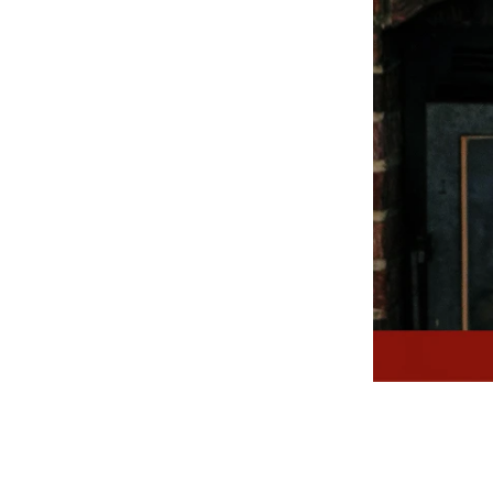
-
V2
-
其他
Wacky Willy (What it isn
t)
EZKATON
-
帽Ｔ
-
短袖T
-
外套
Ebbets Field(EBFD)
Fallett
VARZAR