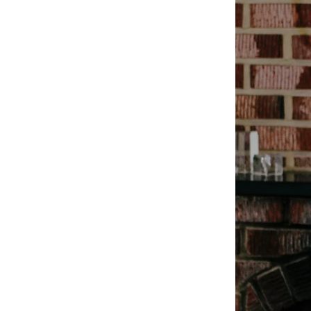
-
大學Ｔ
-
襯衫
-
外套
Avandress
-
上衣
-
下身
-
外套
-
襯衫
23.65
-
短袖Ｔ
-
MOZZI