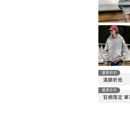
-
套裝
燈芯絨系列
-
襯衫
下身
-
帽子、圍巾
套裝
-
包包
外套
FP142
鞋子
-
短袖Ｔ
帽子、圍巾
-
外套
優惠折扣
包包
滿額折抵
-
帽Ｔ
飾品|配件
優惠折扣
-
下身
官網限定 單
TWN
-
短袖Ｔ