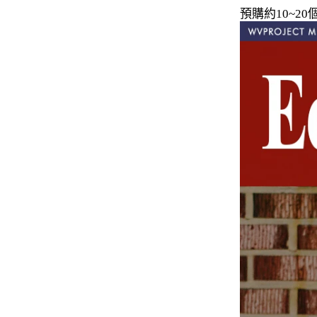
預購約10~
-
下身
-
襯衫
PERSTEP
-
短袖Ｔ
-
大學Ｔ
-
帽Ｔ
-
外套
-
下身
PUNCHLINE
-
短袖Ｔ
-
帽Ｔ