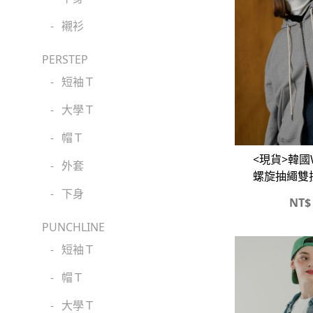
-
襯衫
PERSTEP
-
短袖Ｔ
-
大學Ｔ
-
帽Ｔ
<現貨>韓國W
-
外套
螺旋抽繩雙
-
下身
NT$
PUNCHLINE
-
短袖Ｔ
-
帽Ｔ
-
大學Ｔ