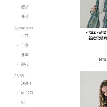
-
襯衫
-
外套
Avandress
<預購> 韓國W
-
上衣
新款電繡
-
下身
-
外套
NT$
-
襯衫
23.65
-
短袖Ｔ
-
MOZZI
-
V2