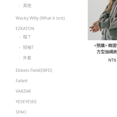
-
其他
Wacky Willy (What it isnt)
EZKATON
-
帽Ｔ
<預購> 韓國W
-
短袖T
方型抽繩
-
外套
NT$
Ebbets Field(EBFD)
Fallett
VARZAR
YESEYESEE
SPAO