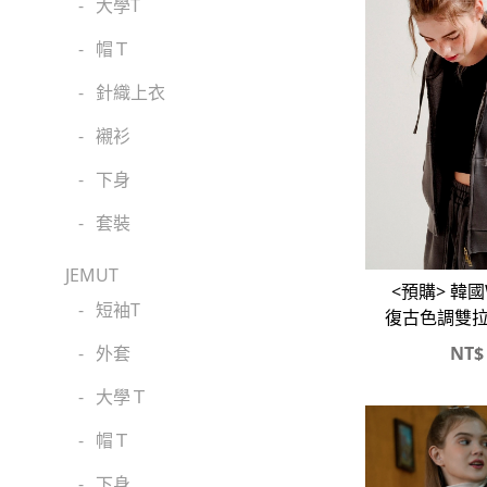
-
大學T
-
帽Ｔ
-
針織上衣
-
襯衫
-
下身
-
套裝
JEMUT
<預購> 韓國W
-
短袖T
復古色調雙
套X口袋
NT$
-
外套
-
大學Ｔ
-
帽Ｔ
-
下身