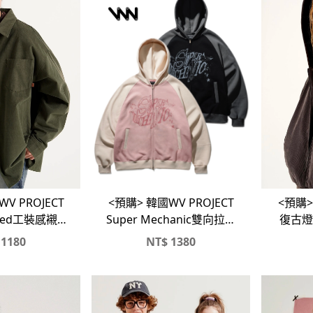
<預購> 韓國WV PROJECT
V PROJECT
<預購>
Super Mechanic雙向拉鍊
sized工裝感襯衫
復古燈
刷毛連帽外套
外套
1180
NT$
1380