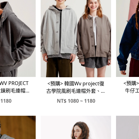
<預購>
V PROJECT
<預購> 韓國Wv project復
牛仔
拉鍊刷毛連帽外
古學院風刷毛連帽外套、刷
寬棉褲#套裝
毛圓領外套
1180
NT$
1080 ~ 1180