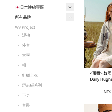
🇯🇵日本連線專區
三麗鷗現貨區任兩件免運🔥
所有品牌
三麗鷗
Wv Project
-
短袖Ｔ
吉伊卡哇
-
外套
迪士尼
-
大學Ｔ
魔法莓莓
-
帽Ｔ
角落生物
<預購> 韓國W
-
針織上衣
monchhichi 蒙奇奇
Daily Hu
拉鏈
-
燈芯絨系列
拉拉熊
NT$
-
下身
其它
-
套裝