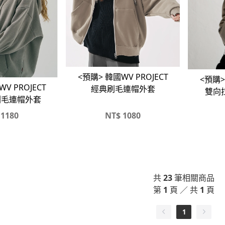
<預購> 韓國WV PROJECT
<預購>
V PROJECT
經典刷毛連帽外套
雙向
刷毛連帽外套
1180
NT$
1080
共
23
筆相關商品
第
1
頁 ／ 共
1
頁
1