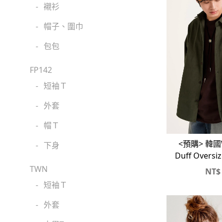
-
襯衫
-
帽子、圍巾
-
包包
FP142
-
短袖Ｔ
-
外套
-
帽Ｔ
<預購> 韓國W
-
下身
Duff Over
TWN
NT$
-
短袖Ｔ
-
外套