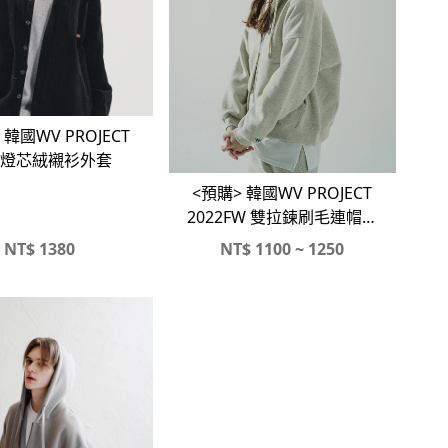
 韓國WV PROJECT
燈芯絨襯衫外套
<預購> 韓國WV PROJECT
2022FW 雙拉鍊刷毛連帽外
套X直筒刷毛棉褲#套裝
NT$
1380
NT$
1100 ~ 1250