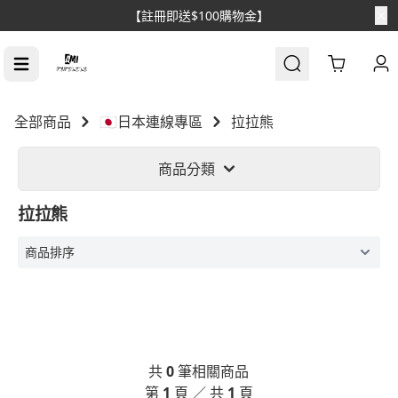
【註冊即送$100購物金】
Cart
全部商品
🇯🇵日本連線專區
拉拉熊
商品分類
拉拉熊
共
0
筆相關商品
第
1
頁 ／ 共
1
頁