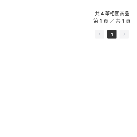
共
4
筆相關商品
第
1
頁 ／ 共
1
頁
1