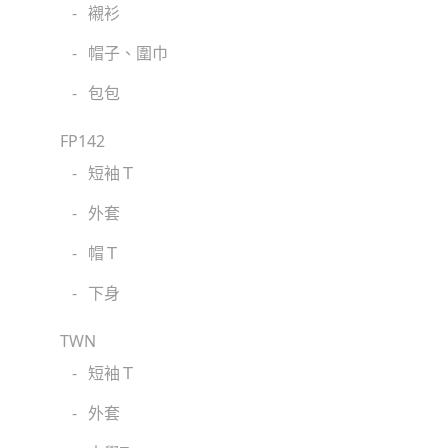
-
襯衫
-
帽子、圍巾
-
包包
FP142
-
短袖Ｔ
-
外套
-
帽Ｔ
-
下身
TWN
-
短袖Ｔ
-
外套