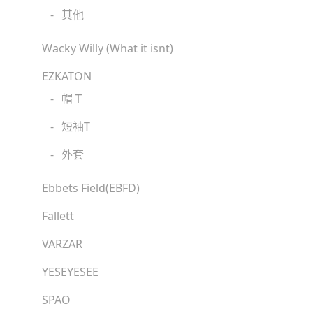
-
其他
Wacky Willy (What it isnt)
EZKATON
-
帽Ｔ
-
短袖T
-
外套
Ebbets Field(EBFD)
Fallett
VARZAR
YESEYESEE
SPAO