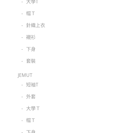
-
大學T
-
帽Ｔ
-
針織上衣
-
襯衫
-
下身
-
套裝
JEMUT
-
短袖T
-
外套
-
大學Ｔ
-
帽Ｔ
-
下身