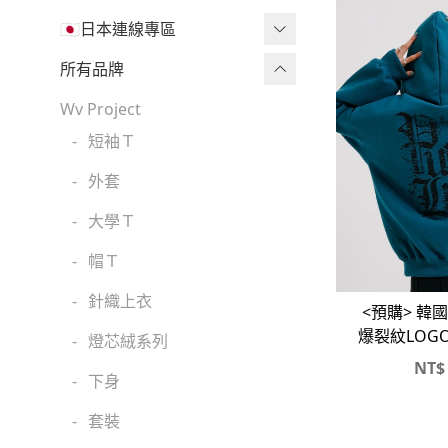
🇯🇵日本連線專區
三麗鷗現貨區任兩件免運🔥
所有品牌
三麗鷗
Wv Project
-
短袖Ｔ
吉伊卡哇
-
外套
迪士尼
-
大學Ｔ
魔法莓莓
-
帽Ｔ
角落生物
-
針織上衣
monchhichi 蒙奇奇
<預購> 韓國
爆裂紋LOG
-
燈芯絨系列
拉拉熊
NT$
-
下身
其它
-
套裝