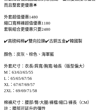
而且整套更優惠🌟
外套超值優惠1480
縮口寬棉褲超值優惠1180
套裝組合更優惠只要2480
✔️高磅純棉✔️雙向拉鍊✔️古銅五金✔️韓國製
顏色：炭灰、棕色、海軍藍
外套尺寸：衣長/肩寬/胸寬/袖長（版型偏大）
M：63/63/65/55
L：65/65/67/56
XL：67/67/69/57
2XL：69/69/71/58
棉褲尺寸：腰部/臀/大腿/褲檔/縮口/褲長（CM）
註：腰部可延升的彈性