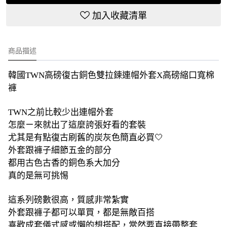
加入收藏清單
商品描述
韓國TWN高磅復古銅色雙拉鍊連帽外套X高磅縮口寬棉
褲
TWN之前比較少出連帽外套
怎麼ㄧ來就出了這麼誇張好看的套裝
尤其是有點復古刷舊的炭灰色簡直必買🤍
外套跟褲子細節五金的部分
都用古色古香的銅色系大加分
真的是無可挑惕
這系列磅數很高，質感非常紮實
外套跟褲子都可以單買，都是無敵百搭
喜歡成套儀式感或懶的想搭配，當然要直接帶整套