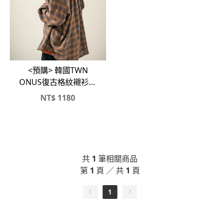
<預購> 韓國TWN
ONUS復古格紋襯衫、
外套
NT$
1180
共
1
筆相關商品
第
1
頁 ／ 共
1
頁
1