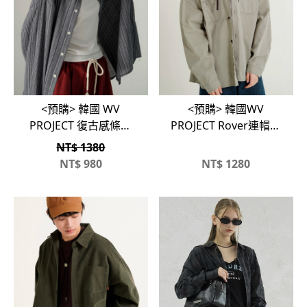
<預購> 韓國 WV
<預購> 韓國WV
PROJECT 復古感條紋
PROJECT Rover連帽襯
襯衫、小外套
衫外套
NT$ 1380
NT$
980
NT$
1280