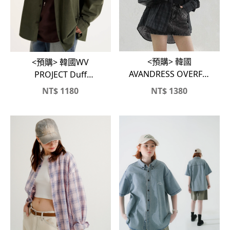
<預購> 韓國
<預購> 韓國WV
AVANDRESS OVERFIT
PROJECT Duff
蘇格蘭紋襯衫
Oversized工裝感襯衫
NT$
1180
NT$
1380
外套