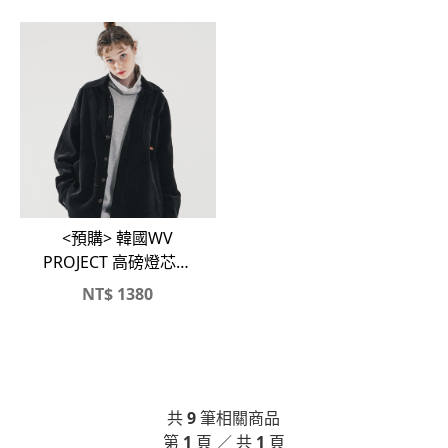
<預購> 韓國WV
PROJECT 高磅燈芯絨
襯衫外套
NT$
1380
共
9
筆相關商品
第
1
頁 ／ 共
1
頁