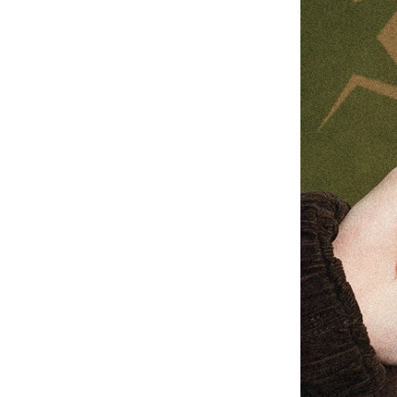
-
大學Ｔ
-
襯衫
-
外套
Avandress
-
上衣
-
下身
-
外套
-
襯衫
23.65
-
短袖Ｔ
-
MOZZI