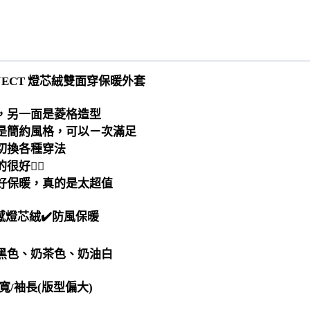
OJECT 燈芯絨雙面穿保暖外套
，另一面是菱格造型
是簡約風格，可以ㄧ次滿足
切換各種穿法
好🙆‍♀️
好保暖，真的是太超值
質感燈芯絨✔️防風保暖
黑色、奶茶色、奶油白
寬/袖長(版型偏大)