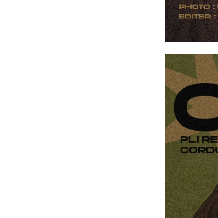
YESEYESEE
SPAO
NONENON
Mardi Mercredi
Lee
TOFFEE
TAW & TOE
TRAVEL
KIRSH
Code:graphy
LUVISTRUE
-
飾品