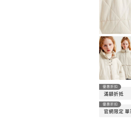
-
套裝
燈芯絨系列
-
襯衫
下身
-
帽子、圍巾
套裝
-
包包
外套
FP142
鞋子
-
短袖Ｔ
帽子、圍巾
-
外套
包包
-
帽Ｔ
優惠折扣
飾品|配件
滿額折抵
-
下身
優惠折扣
TWN
官網限定 單
-
短袖Ｔ