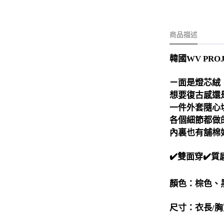
-
外套
-
大學T
商品描述
-
帽Ｔ
韓國WV PR
-
針織上衣
-
襯衫
ㄧ面是燈芯絨
想要復古感還
-
下身
一件外套隨心
-
套裝
各個細節都做的很
內裏也有舖棉
JEMUT
✔️雙面穿✔️
-
短袖T
-
外套
顏色：棕色、
-
大學Ｔ
尺寸：衣長/胸
-
帽Ｔ