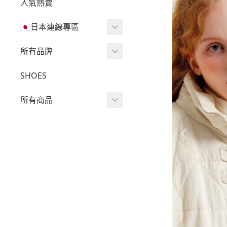
人氣熱賣
🇯🇵日本連線專區
三麗鷗現貨區任兩件免運
所有品牌
🔥
Wv Project
SHOES
三麗鷗
-
短袖Ｔ
所有商品
吉伊卡哇
-
外套
迪士尼
短袖T
-
大學Ｔ
魔法莓莓
針織單品
-
帽Ｔ
角落生物
帽T
-
針織上衣
monchhichi 蒙奇奇
大學T
-
燈芯絨系列
拉拉熊
長袖T
-
下身
其它
襯衫