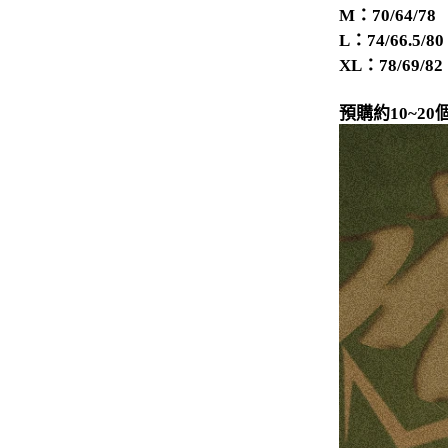
M：70/64/78
-
下身
L：74/66.5/80
XL：78/69/82
-
襯衫
預購約10~
PERSTEP
-
短袖Ｔ
-
大學Ｔ
-
帽Ｔ
-
外套
-
下身
PUNCHLINE
-
短袖Ｔ
-
帽Ｔ