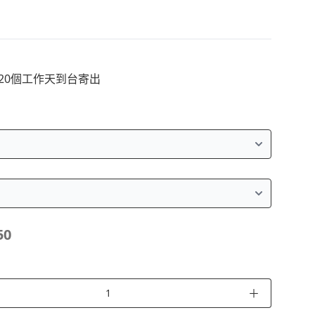
~20個工作天到台寄出
50
＋