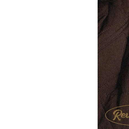
-
V2
-
其他
Wacky Willy (What it isn
t)
EZKATON
-
帽Ｔ
-
短袖T
-
外套
Ebbets Field(EBFD)
Fallett
VARZAR