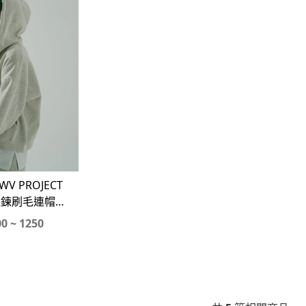
V PROJECT
雙拉鍊刷毛連帽外
毛棉褲#套裝
0 ~ 1250