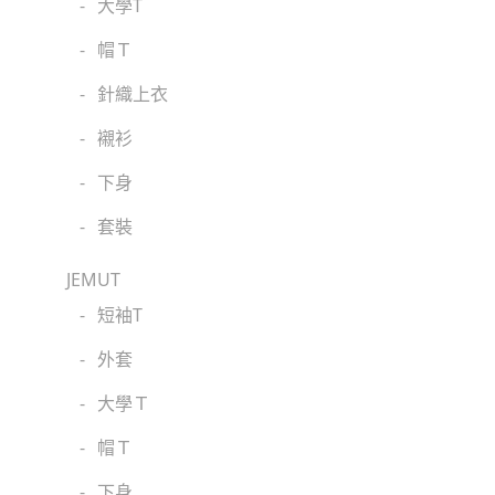
-
大學T
-
帽Ｔ
-
針織上衣
-
襯衫
-
下身
-
套裝
JEMUT
-
短袖T
-
外套
-
大學Ｔ
-
帽Ｔ
-
下身