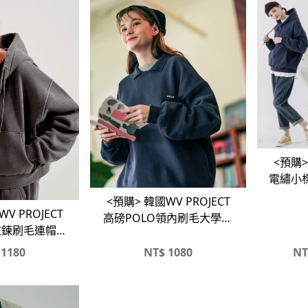
<預購>
電繡小
<預購> 韓國WV PROJECT
V PROJECT
高磅POLO領內刷毛大學TX
拉鍊刷毛連帽外
棉褲#套裝
寬棉褲#套裝
1180
NT$
1080
NT