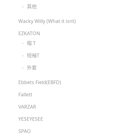
-
其他
Wacky Willy (What it isnt)
EZKATON
-
帽Ｔ
-
短袖T
-
外套
Ebbets Field(EBFD)
Fallett
VARZAR
YESEYESEE
SPAO