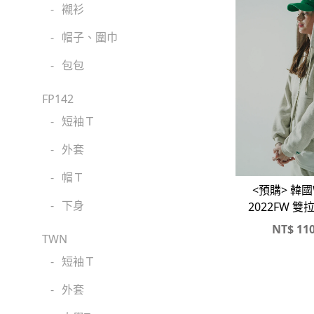
-
襯衫
-
帽子、圍巾
-
包包
FP142
-
短袖Ｔ
-
外套
-
帽Ｔ
<預購> 韓國W
-
下身
2022FW 
套X直筒刷
NT$
110
TWN
-
短袖Ｔ
-
外套