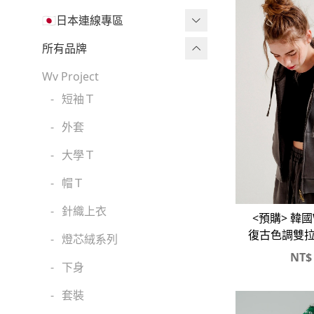
🇯🇵日本連線專區
三麗鷗現貨區任兩件免運🔥
所有品牌
三麗鷗
Wv Project
-
短袖Ｔ
吉伊卡哇
-
外套
迪士尼
-
大學Ｔ
魔法莓莓
-
帽Ｔ
角落生物
-
針織上衣
monchhichi 蒙奇奇
<預購> 韓國W
復古色調雙
-
燈芯絨系列
拉拉熊
套X口袋
NT$
-
下身
其它
-
套裝