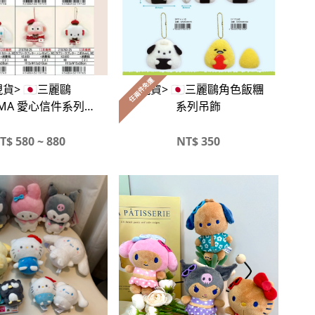
任兩件免運
貨> 🇯🇵三麗鷗
<現貨> 🇯🇵三麗鷗角色飯糰
JIMA 愛心信件系列吊
系列吊飾
飾、坐姿娃娃
T$
580 ~ 880
NT$
350