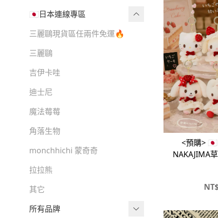
🇯🇵日本連線專區
三麗鷗現貨區任兩件免運🔥
三麗鷗
吉伊卡哇
迪士尼
魔法莓莓
角落生物
<預購> 
monchhichi 蒙奇奇
NAKAJIM
拉拉熊
NT
其它
所有品牌