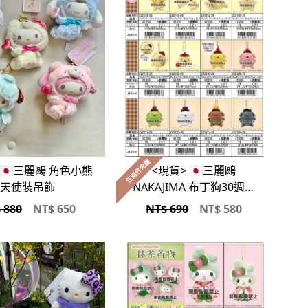
任兩件免運
 🇯🇵三麗鷗 角色小熊
<現貨> 🇯🇵三麗鷗
天使裝吊飾
NAKAJIMA 布丁狗30週年
生日限定吊飾
 880
NT$
650
NT$ 690
NT$
580