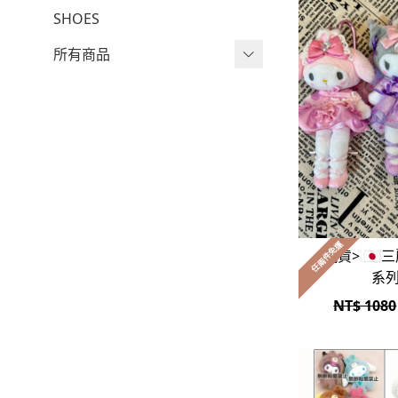
Wv Project
SHOES
-
短袖Ｔ
所有商品
-
外套
短袖T
-
大學Ｔ
針織單品
-
帽Ｔ
帽T
-
針織上衣
大學T
-
燈芯絨系列
長袖T
任兩件免運
<現貨> 🇯🇵三麗鷗 長腿芭蕾
-
下身
襯衫
系
-
套裝
燈芯絨系列
NT$ 1080
-
襯衫
下身
-
帽子、圍巾
套裝