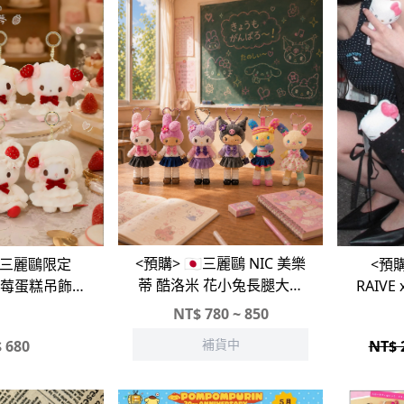
<預購> 🇯🇵三麗鷗 NIC 美樂
<預
🇵三麗鷗限定
蒂 酷洛米 花小兔長腿大集
RAIVE 
A草莓蛋糕吊飾系
合
列
NT$
780 ~ 850
補貨中
$
680
NT$ 