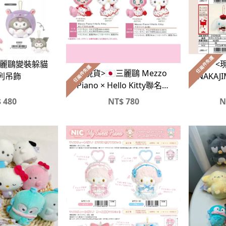
任兩件免運
<現
任兩件免運
<現貨>🇯🇵三麗鷗 Mezzo
NAKA
列吊飾
Piano × Hello Kitty聯名吊
飾、坐姿娃娃
$
480
NT$
780
N