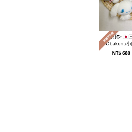
EZKATON
-
帽Ｔ
-
短袖T
任兩件免運
<現貨> 🇯🇵
-
外套
Obaken
吸貼
NT$ 680
Ebbets Field(EBFD)
Fallett
VARZAR
YESEYESEE
SPAO
NONENON
Mardi Mercredi