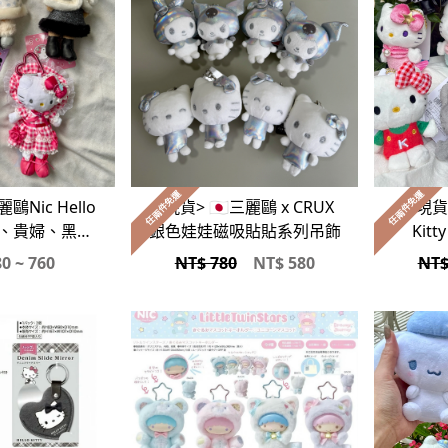
任兩件免運
任兩件免運
麗鷗Nic Hello
<現貨> 🇯🇵三麗鷗 x CRUX
<現貨>
莉塔、貴婦、黑皮
銀色娃娃磁吸貼貼系列吊飾
Kit
系列吊飾
0 ~ 760
NT$ 780
NT$
580
NT$