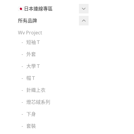
🇯🇵日本連線專區
三麗鷗現貨區任兩件免運🔥
所有品牌
三麗鷗
Wv Project
-
短袖Ｔ
吉伊卡哇
-
外套
迪士尼
-
大學Ｔ
魔法莓莓
-
帽Ｔ
角落生物
-
針織上衣
monchhichi 蒙奇奇
-
燈芯絨系列
拉拉熊
-
下身
其它
-
套裝