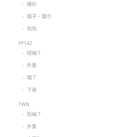
-
襯衫
-
帽子、圍巾
-
包包
FP142
-
短袖Ｔ
-
外套
-
帽Ｔ
-
下身
TWN
-
短袖Ｔ
-
外套