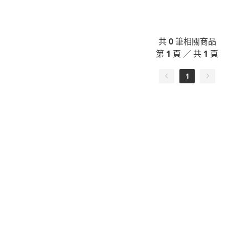
共
0
筆相關商品
第
1
頁 ／ 共
1
頁
1