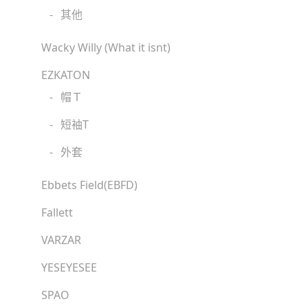
-
其他
Wacky Willy (What it isnt)
EZKATON
-
帽Ｔ
-
短袖T
-
外套
Ebbets Field(EBFD)
Fallett
VARZAR
YESEYESEE
SPAO