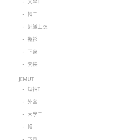
-
大學T
-
帽Ｔ
-
針織上衣
-
襯衫
-
下身
-
套裝
JEMUT
-
短袖T
-
外套
-
大學Ｔ
-
帽Ｔ
-
下身