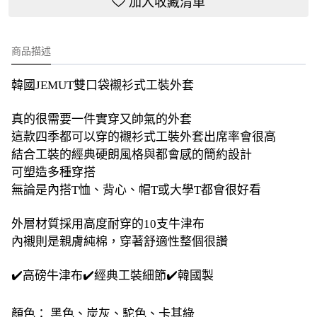
加入收藏清單
商品描述
韓國JEMUT雙口袋襯衫式工裝外套
真的很需要一件實穿又帥氣的外套
這款四季都可以穿的襯衫式工裝外套出席率會很高
結合工裝的經典硬朗風格與都會感的簡約設計
可塑造多種穿搭
無論是內搭T恤、背心、帽T或大學T都會很好看
外層材質採用高度耐穿的10支牛津布
內襯則是親膚純棉，穿著舒適性整個很讚
✔️高磅牛津布✔️經典工裝細節✔️韓國製
顏色： 黑色、炭灰、駝色、卡其綠