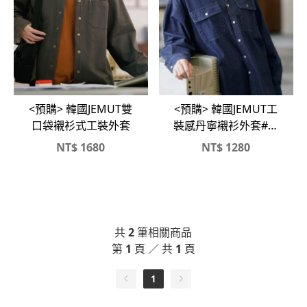
<預購> 韓國JEMUT工
<預購> 韓國JEMUT雙
裝感丹寧襯衫外套#牛
口袋襯衫式工裝外套
仔襯衫
NT$
1680
NT$
1280
共
2
筆相關商品
第
1
頁 ／ 共
1
頁
1