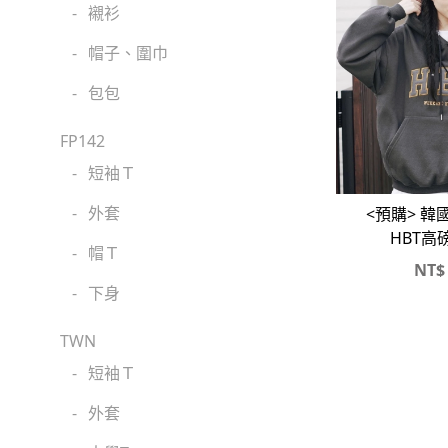
-
襯衫
-
帽子、圍巾
-
包包
FP142
-
短袖Ｔ
-
外套
<預購> 韓
HBT高
-
帽Ｔ
NT$
-
下身
TWN
-
短袖Ｔ
-
外套