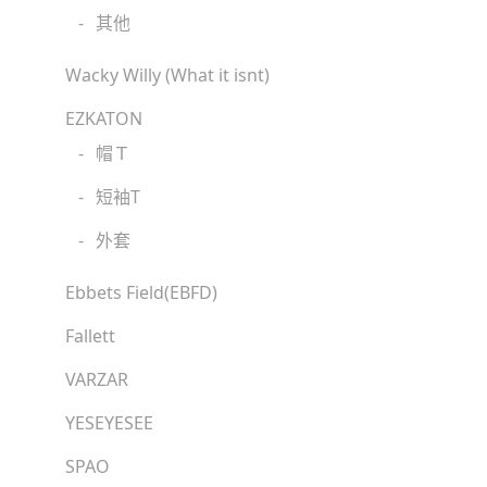
-
其他
Wacky Willy (What it isnt)
EZKATON
-
帽Ｔ
-
短袖T
-
外套
Ebbets Field(EBFD)
Fallett
VARZAR
YESEYESEE
SPAO