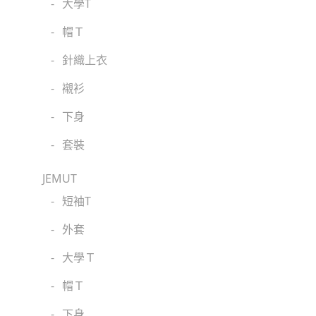
-
大學T
-
帽Ｔ
-
針織上衣
-
襯衫
-
下身
-
套裝
JEMUT
-
短袖T
-
外套
-
大學Ｔ
-
帽Ｔ
-
下身