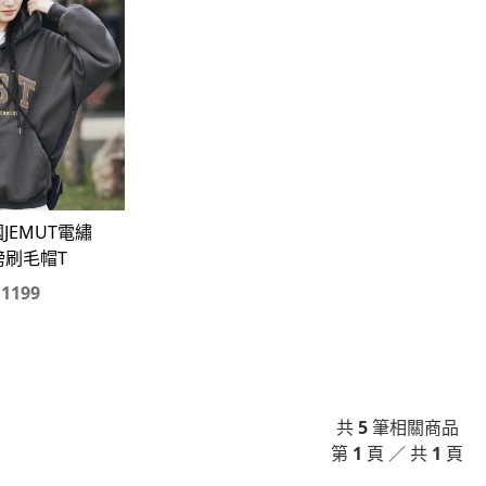
國JEMUT電繡
磅刷毛帽T
1199
共
5
筆相關商品
第
1
頁 ／ 共
1
頁