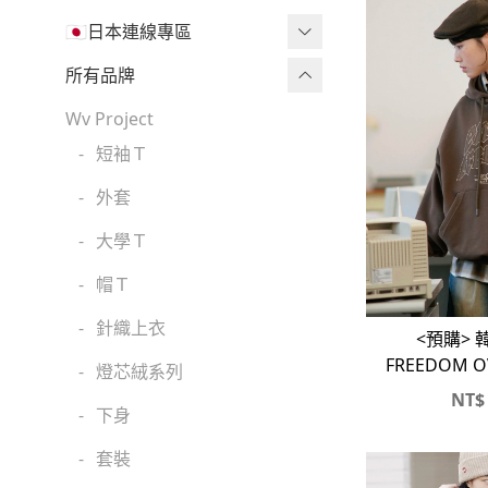
🇯🇵日本連線專區
三麗鷗現貨區任兩件免運🔥
所有品牌
三麗鷗
Wv Project
-
短袖Ｔ
吉伊卡哇
-
外套
迪士尼
-
大學Ｔ
魔法莓莓
-
帽Ｔ
角落生物
-
針織上衣
monchhichi 蒙奇奇
<預購> 
FREEDOM 
-
燈芯絨系列
拉拉熊
NT$
-
下身
其它
-
套裝