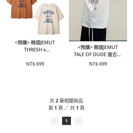
<預購> 韓國JEMUT
<預購> 韓國JEMUT
THRESH x
TALE OF DUDE 復古感
WINDWARD復古感高
高磅短T
磅純棉短T
NT$
699
NT$
699
共
2
筆相關商品
第
1
頁 ／ 共
1
頁
1