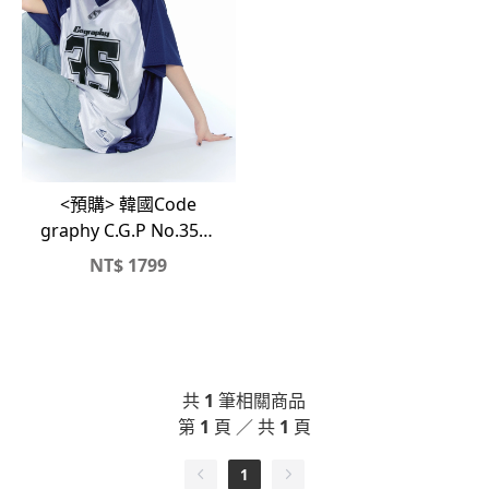
<預購> 韓國Code
graphy C.G.P No.35球
衣#CGP
NT$
1799
共
1
筆相關商品
第
1
頁 ／ 共
1
頁
1