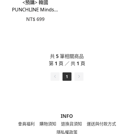
<預購> 韓國
PUNCHLINE Mindset
高磅純棉短T
NT$
699
共
5
筆相關商品
第
1
頁 ／ 共
1
頁
1
INFO
會員福利
購物須知
退換貨須知
運送與付款方式
隱私權政策