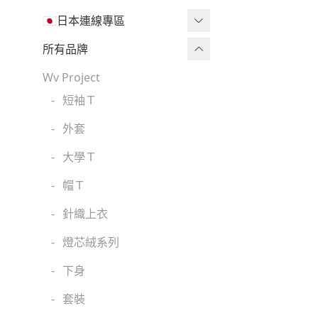
🇯🇵日本連線專區
三麗鷗現貨區任兩件免運🔥
所有品牌
三麗鷗
Wv Project
-
短袖Ｔ
吉伊卡哇
-
外套
迪士尼
-
大學Ｔ
魔法莓莓
-
帽Ｔ
角落生物
-
針織上衣
monchhichi 蒙奇奇
-
燈芯絨系列
拉拉熊
-
下身
其它
-
套裝