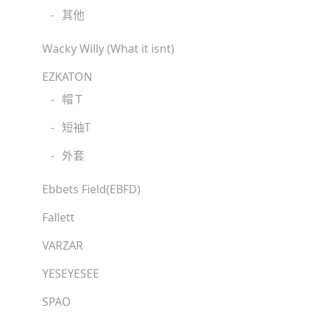
-
其他
Wacky Willy (What it isnt)
EZKATON
-
帽Ｔ
-
短袖T
-
外套
Ebbets Field(EBFD)
Fallett
VARZAR
YESEYESEE
SPAO