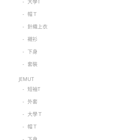
-
大學T
-
帽Ｔ
-
針織上衣
-
襯衫
-
下身
-
套裝
JEMUT
-
短袖T
-
外套
-
大學Ｔ
-
帽Ｔ
-
下身