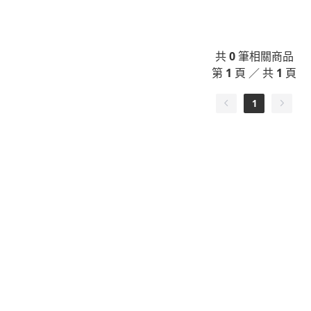
共
0
筆相關商品
第
1
頁 ／ 共
1
頁
1