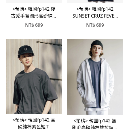
<預購> 韓國fp142 復
<預購> 韓國fp142
古感手寫圖形高磅純棉
SUNSET CRUZ FEVER
短T
高磅短T
NT$
699
NT$
699
<預購> 韓國fp142 高
<預購> 韓國fp142 無
磅純棉素色短Ｔ
刷毛高磅純棉雙拉鍊連