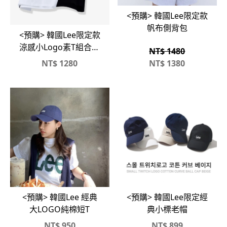
<預購> 韓國Lee限定款
帆布側背包
<預購> 韓國Lee限定款
涼感小Logo素T組合包
NT$ 1480
#短T
NT$
1280
NT$
1380
<預購> 韓國Lee 經典
<預購> 韓國Lee限定經
大LOGO純棉短T
典小標老帽
NT$
950
NT$
899