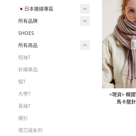
🇯🇵日本連線專區
三麗鷗現貨區任兩件免運🔥
所有品牌
三麗鷗
Wv Project
SHOES
-
短袖Ｔ
吉伊卡哇
所有商品
-
外套
迪士尼
短袖T
-
大學Ｔ
魔法莓莓
針織單品
-
帽Ｔ
角落生物
帽T
-
針織上衣
monchhichi 蒙奇奇
大學T
<現貨> 韓國W
馬卡龍針
-
燈芯絨系列
拉拉熊
長袖T
-
下身
其它
襯衫
-
套裝
燈芯絨系列