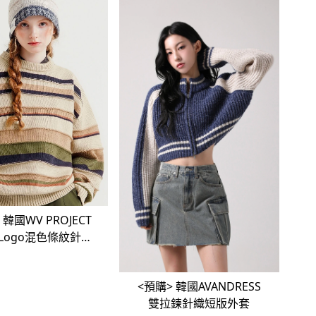
CT
Logo混色條紋針織
衫
<預購> 韓國AVANDRESS
雙拉鍊針織短版外套