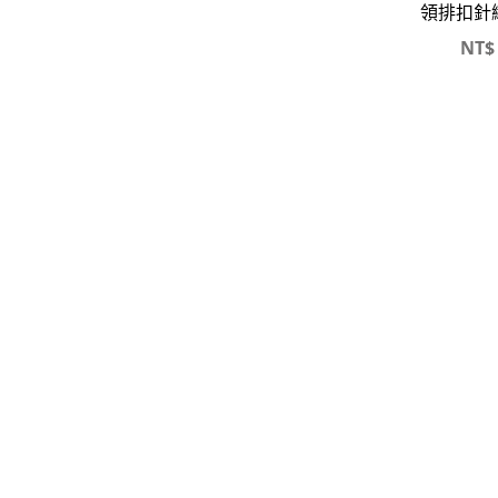
-
大學T
領排扣針
NT$
-
帽Ｔ
-
針織上衣
-
襯衫
-
下身
-
套裝
JEMUT
-
短袖T
-
外套
-
大學Ｔ
-
帽Ｔ
-
下身