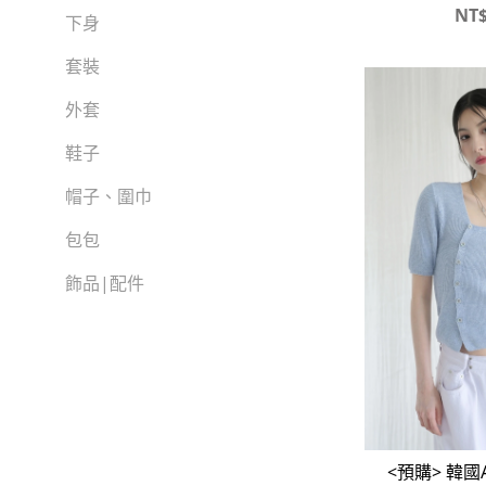
-
襯衫
NT
下身
-
帽子、圍巾
套裝
-
包包
外套
FP142
鞋子
-
短袖Ｔ
帽子、圍巾
-
外套
包包
-
帽Ｔ
飾品|配件
-
下身
TWN
-
短袖Ｔ
-
外套
<預購> 韓國A