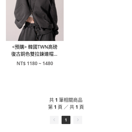
<預購> 韓國TWN高磅
復古銅色雙拉鍊連帽外
套X高磅縮口寬棉褲#套
NT$
1180 ~ 1480
裝
共
1
筆相關商品
第
1
頁 ／ 共
1
頁
1