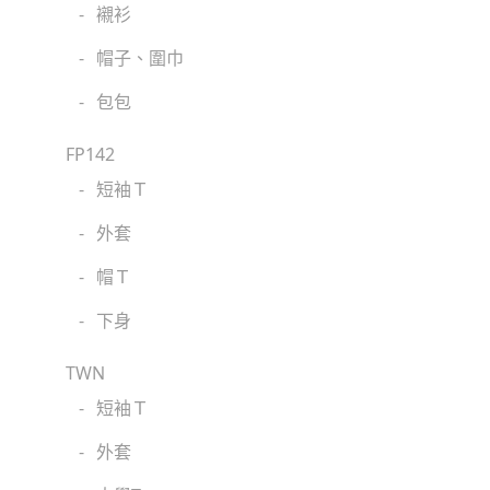
-
襯衫
-
帽子、圍巾
-
包包
FP142
-
短袖Ｔ
-
外套
-
帽Ｔ
-
下身
TWN
-
短袖Ｔ
-
外套