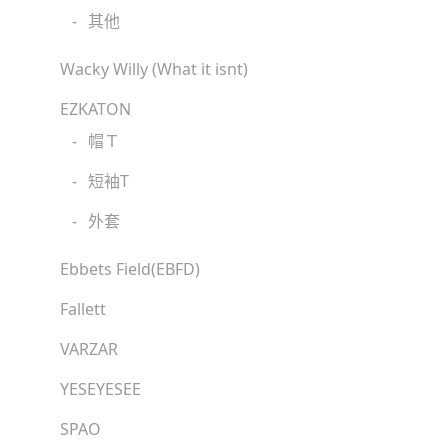
-
其他
Wacky Willy (What it isnt)
EZKATON
-
帽Ｔ
-
短袖T
-
外套
Ebbets Field(EBFD)
Fallett
VARZAR
YESEYESEE
SPAO