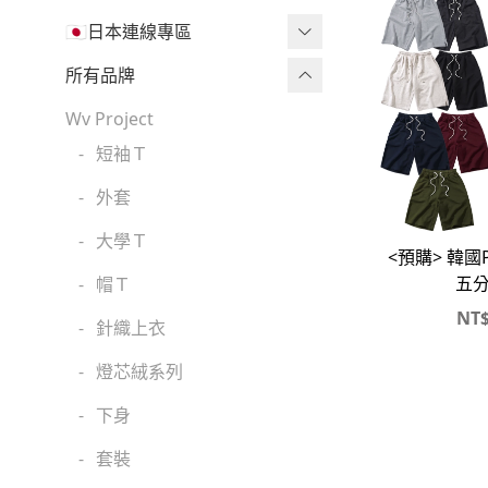
🇯🇵日本連線專區
三麗鷗現貨區任兩件免運🔥
所有品牌
三麗鷗
Wv Project
-
短袖Ｔ
吉伊卡哇
-
外套
迪士尼
-
大學Ｔ
魔法莓莓
<預購> 韓國P
五
-
帽Ｔ
角落生物
NT
-
針織上衣
monchhichi 蒙奇奇
-
燈芯絨系列
拉拉熊
-
下身
其它
-
套裝