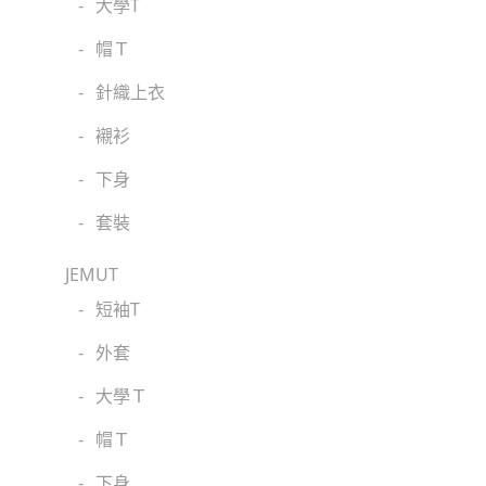
-
大學T
-
帽Ｔ
-
針織上衣
-
襯衫
-
下身
-
套裝
JEMUT
-
短袖T
-
外套
-
大學Ｔ
-
帽Ｔ
-
下身