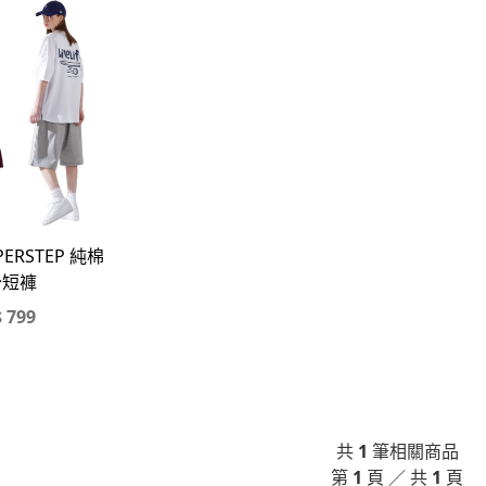
ERSTEP 純棉
分短褲
$
799
共
1
筆相關商品
第
1
頁 ／ 共
1
頁