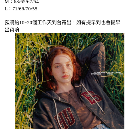
M：68/65/67/54
L：71/68/70/55
預購約10~20個工作天到台寄出，如有提早到也會提早
出貨唷