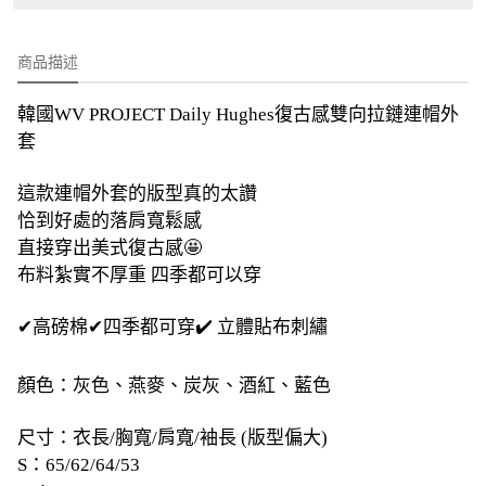
商品描述
韓國WV PROJECT Daily Hughes復古感雙向拉鏈連帽外
套
這款連帽外套的版型真的太讚
恰到好處的落肩寬鬆感
直接穿出美式復古感🤩
布料紮實不厚重 四季都可以穿
✔高磅棉✔四季都可穿✔️ 立體貼布刺繡
顏色：灰色、燕麥、炭灰、酒紅、藍色
尺寸：衣長/胸寬/肩寬/袖長 (版型偏大)
S：65/62/64/53