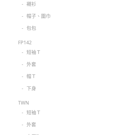
-
襯衫
-
帽子、圍巾
-
包包
FP142
-
短袖Ｔ
-
外套
-
帽Ｔ
-
下身
TWN
-
短袖Ｔ
-
外套