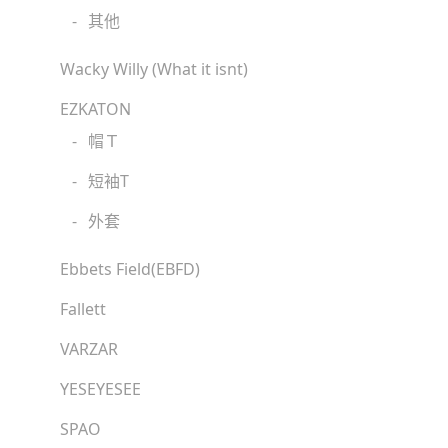
-
其他
Wacky Willy (What it isnt)
EZKATON
-
帽Ｔ
-
短袖T
-
外套
Ebbets Field(EBFD)
Fallett
VARZAR
YESEYESEE
SPAO