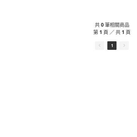
共
0
筆相關商品
第
1
頁 ／ 共
1
頁
1