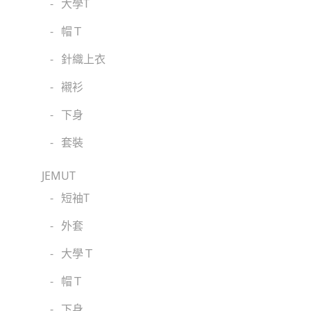
-
大學T
-
帽Ｔ
-
針織上衣
-
襯衫
-
下身
-
套裝
JEMUT
-
短袖T
-
外套
-
大學Ｔ
-
帽Ｔ
-
下身