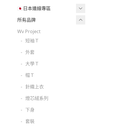
🇯🇵日本連線專區
三麗鷗現貨區任兩件免運🔥
所有品牌
三麗鷗
Wv Project
-
短袖Ｔ
吉伊卡哇
-
外套
迪士尼
-
大學Ｔ
魔法莓莓
-
帽Ｔ
角落生物
-
針織上衣
monchhichi 蒙奇奇
-
燈芯絨系列
拉拉熊
-
下身
其它
-
套裝