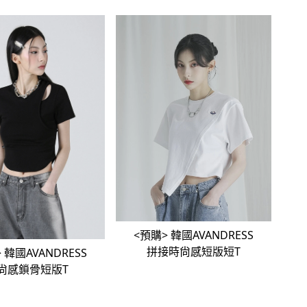
<預購> 韓國AVANDRESS
拼接時尙感短版短T
SS
尙感鎖骨短版T