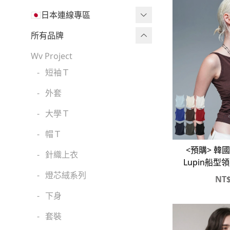
🇯🇵日本連線專區
三麗鷗現貨區任兩件免運🔥
所有品牌
三麗鷗
Wv Project
-
短袖Ｔ
吉伊卡哇
-
外套
迪士尼
-
大學Ｔ
魔法莓莓
-
帽Ｔ
角落生物
<預購> 韓國
-
針織上衣
monchhichi 蒙奇奇
Lupin船
-
燈芯絨系列
NT
拉拉熊
-
下身
其它
-
套裝