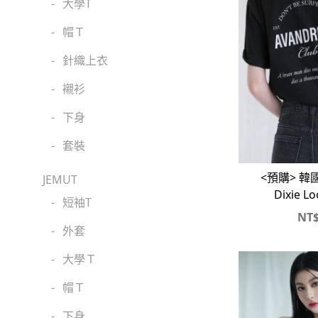
-
大學T
-
帽Ｔ
-
針織上衣
-
襯衫
-
下身
-
套裝
<預購> 韓國
JEMUT
Dixie L
-
短袖T
NT
-
外套
-
大學Ｔ
-
帽Ｔ
-
下身