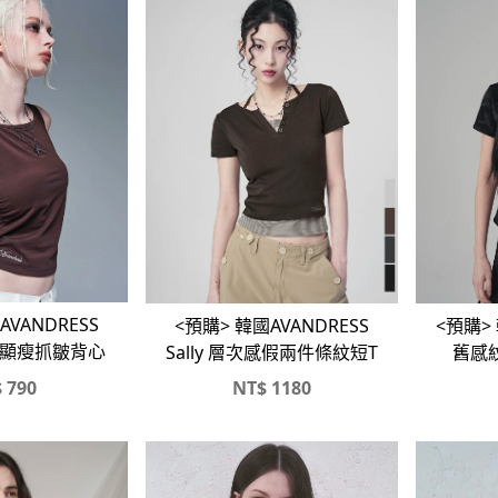
AVANDRESS
<預購> 韓國AVANDRESS
<預購>
型領顯瘦抓皺背心
Sally 層次感假兩件條紋短T
舊感紋
$
790
NT$
1180