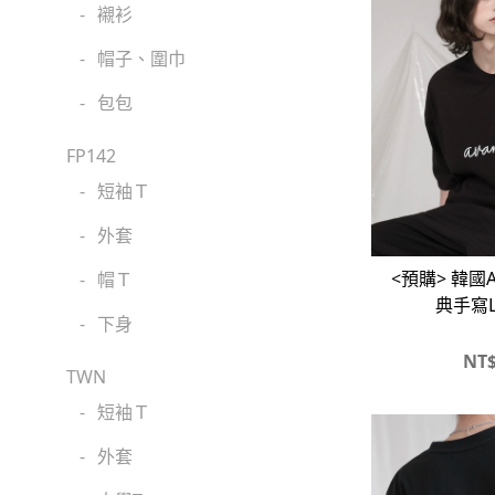
-
襯衫
-
帽子、圍巾
-
包包
FP142
-
短袖Ｔ
-
外套
<預購> 韓國A
-
帽Ｔ
典手寫L
-
下身
NT
TWN
-
短袖Ｔ
-
外套