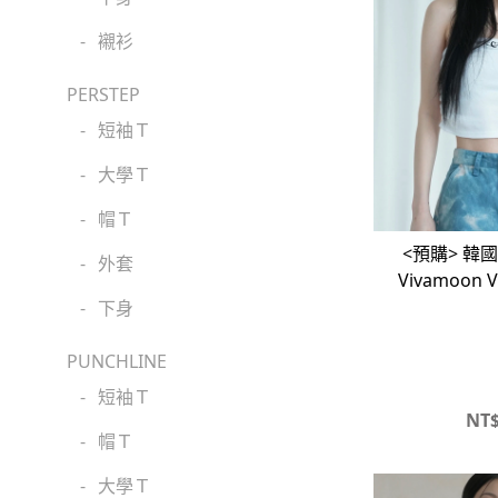
-
襯衫
PERSTEP
-
短袖Ｔ
-
大學Ｔ
-
帽Ｔ
<預購> 韓國
-
外套
Vivamoon 
短版上衣 平
-
下身
PUNCHLINE
-
短袖Ｔ
NT
-
帽Ｔ
-
大學Ｔ