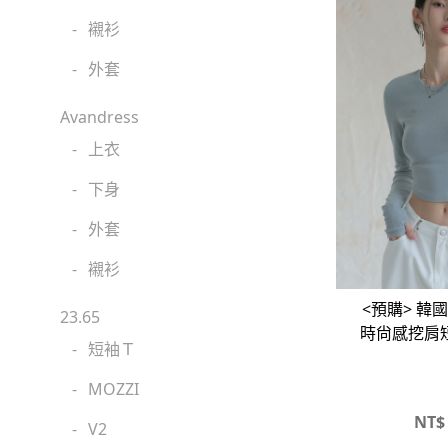
-
襯衫
-
外套
Avandress
-
上衣
-
下身
-
外套
-
襯衫
<預購> 韓國
23.65
時尙感挖肩
-
短袖Ｔ
-
MOZZI
NT$
-
V2