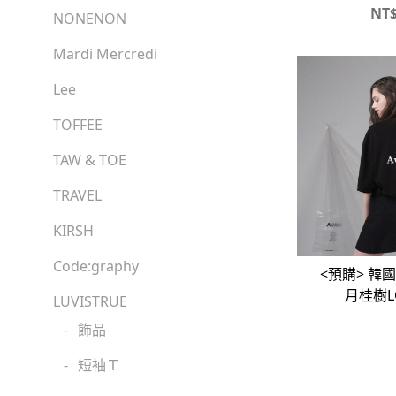
NT
NONENON
Mardi Mercredi
Lee
TOFFEE
TAW & TOE
TRAVEL
KIRSH
Code:graphy
<預購> 韓國
月桂樹L
LUVISTRUE
-
飾品
-
短袖Ｔ