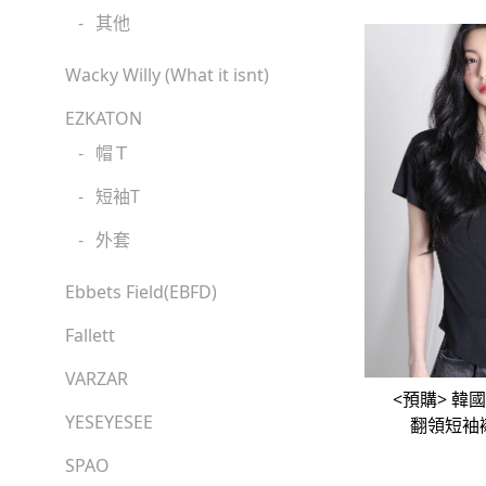
-
其他
Wacky Willy (What it isnt)
EZKATON
-
帽Ｔ
-
短袖T
-
外套
Ebbets Field(EBFD)
Fallett
VARZAR
<預購> 韓國
YESEYESEE
翻領短袖
SPAO