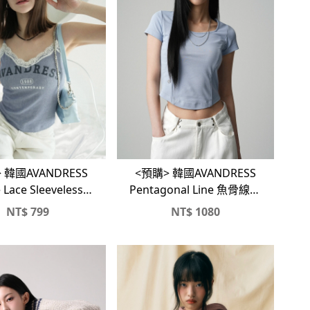
 韓國AVANDRESS
<預購> 韓國AVANDRESS
 Lace Sleeveless細
Pentagonal Line 魚骨線條
肩背心
修身短版Ｔ
NT$
799
NT$
1080