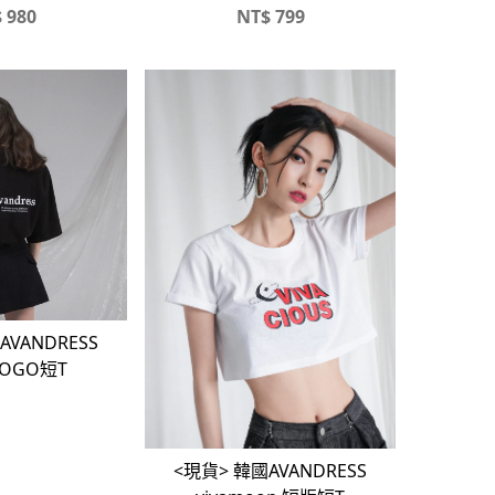
$
980
NT$
799
AVANDRESS
OGO短T
<現貨> 韓國AVANDRESS