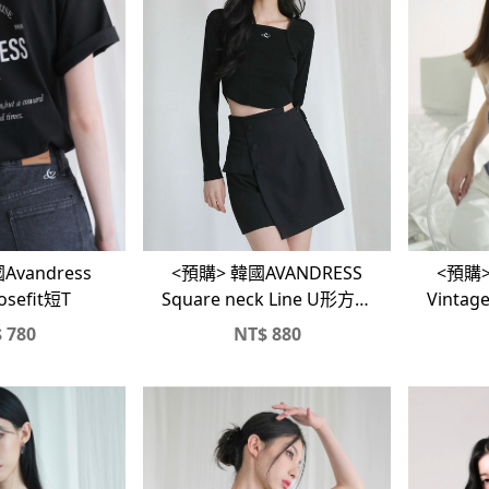
Avandress
<預購>
<預購> 韓國AVANDRESS
oosefit短T
Vintage
Square neck Line U形方領
修身短版長Ｔ
$
780
NT$
880