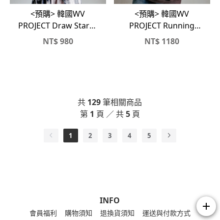
<預購> 韓國WV
<預購> 韓國WV
PROJECT Draw Star復
PROJECT Running
古感高磅刷毛大學T
Now高磅刷毛帽T
NT$
980
NT$
1180
共
129
筆相關商品
第
1
頁 ／ 共
5
頁
1
2
3
4
5
INFO
add
會員福利
購物須知
退換貨須知
運送與付款方式