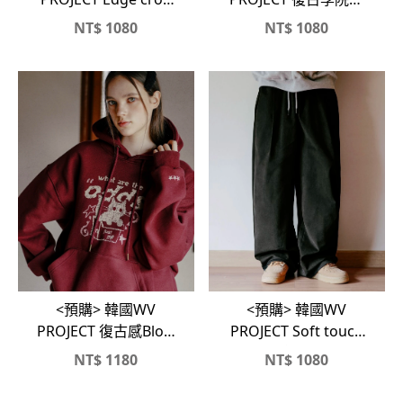
雙向拉鏈刷毛連帽外套
刺繡Squad Goals刷毛
NT$
1080
NT$
1080
大學T
<預購> 韓國WV
<預購> 韓國WV
PROJECT 復古感Blow
PROJECT Soft touch
Hard貓咪刷毛帽T
復古感綁帶寬褲
NT$
1180
NT$
1080