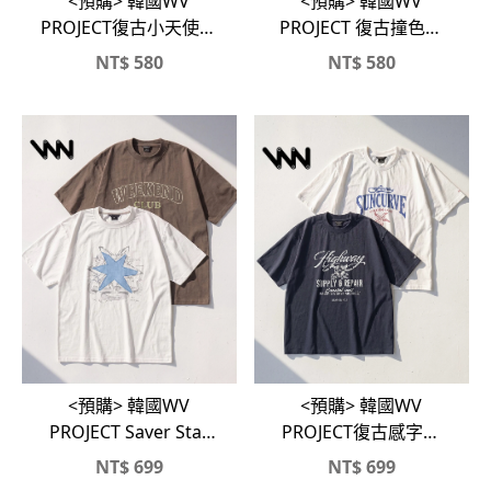
<預購> 韓國WV
<預購> 韓國WV
PROJECT復古小天使純
PROJECT 復古撞色滾
棉短T
邊純棉短T
NT$
580
NT$
580
<預購> 韓國WV
<預購> 韓國WV
PROJECT Saver Star
PROJECT復古感字體
貼布印花&復古刺繡字
&SUNCURVE⭐️純棉
NT$
699
NT$
699
體純棉短T(兩款)
短T(兩款)