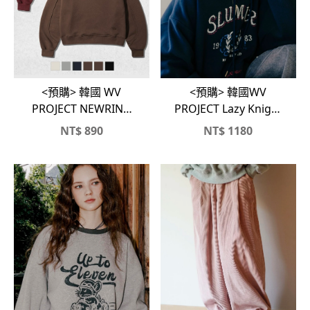
<預購> 韓國 WV
<預購> 韓國WV
PROJECT NEWRING
PROJECT Lazy Knight
短版寬鬆大學T
高磅刷毛帽T
NT$
890
NT$
1180