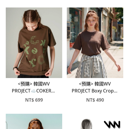
<預購> 韓國WV
<預購> 韓國WV
PROJECT☁️COKER復
PROJECT Boxy Crop純
古印花純棉短T
棉素色短T
NT$
699
NT$
490