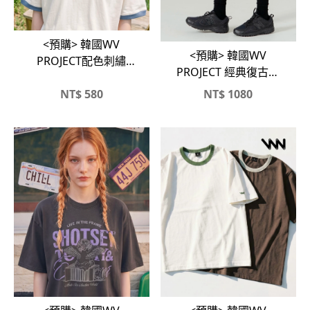
<預購> 韓國WV
<預購> 韓國WV
PROJECT配色刺繡
PROJECT 經典復古寬
Logo純棉短T
版牛仔短褲
NT$
580
NT$
1080