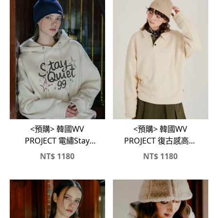
<預購> 韓國WV
<預購> 韓國WV
PROJECT 電繡Stay
PROJECT 復古感高磅
Quiet 99 高磅刷毛帽T
素色翻領無縮口大學T
NT$
1180
NT$
1180