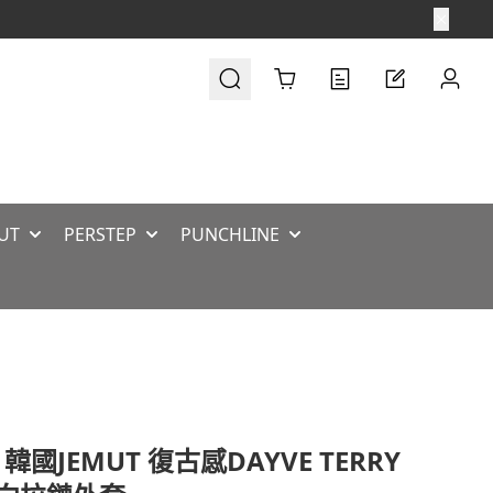
Cart
UT
PERSTEP
PUNCHLINE
 韓國JEMUT 復古感DAYVE TERRY