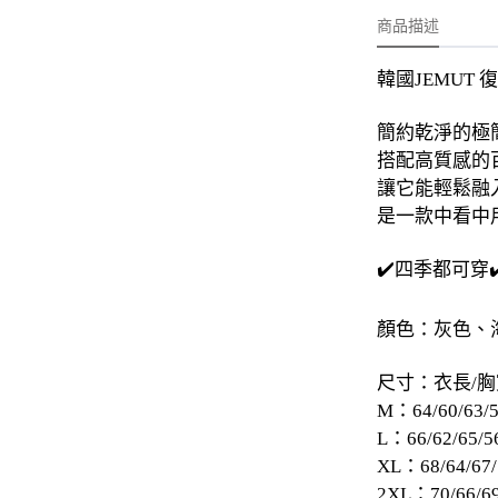
-
外套
商品描述
-
大學T
韓國JEMUT 
-
帽Ｔ
簡約乾淨的極
-
針織上衣
搭配高質感的
-
襯衫
讓它能輕鬆融
是一款中看中
-
下身
-
套裝
✔️四季都可穿
JEMUT
顏色：灰色、
-
短袖T
尺寸：衣長/胸
-
外套
M：64/60/63/
L：66/62/65/5
-
大學Ｔ
XL：68/64/67/
-
帽Ｔ
2XL：70/66/69