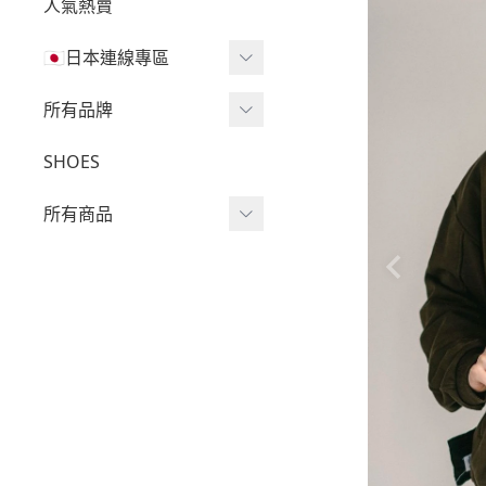
人氣熱賣
🇯🇵日本連線專區
三麗鷗現貨區任兩件免運
所有品牌
🔥
Wv Project
SHOES
三麗鷗
-
短袖Ｔ
所有商品
吉伊卡哇
-
外套
迪士尼
短袖T
-
大學Ｔ
魔法莓莓
針織單品
-
帽Ｔ
角落生物
帽T
-
針織上衣
monchhichi 蒙奇奇
大學T
-
燈芯絨系列
拉拉熊
長袖T
-
下身
其它
襯衫