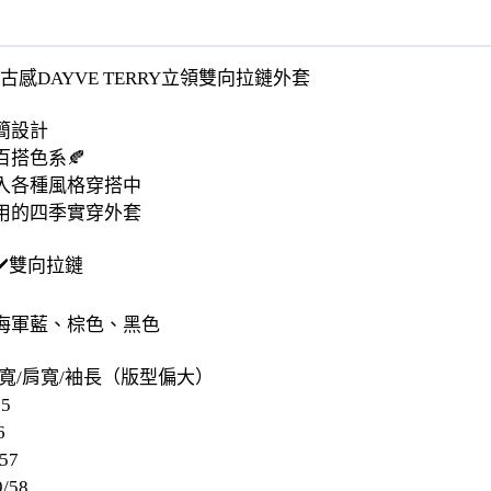
復古感DAYVE TERRY立領雙向拉鏈外套
簡設計
百搭色系🍂
入各種風格穿搭中
用的四季實穿外套
✔️雙向拉鏈
海軍藍、棕色、黑色
寬/肩寬/袖長（版型偏大）
55
6
57
/58