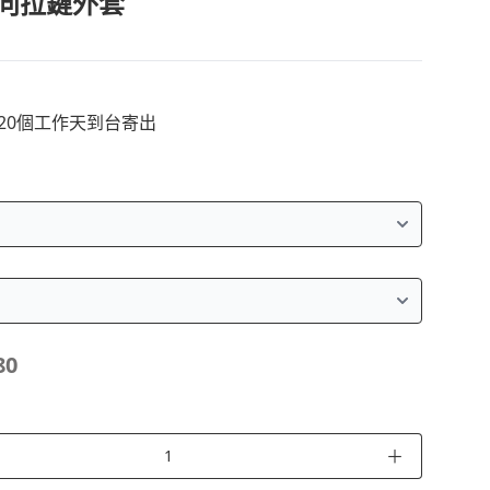
向拉鏈外套
~20個工作天到台寄出
80
＋