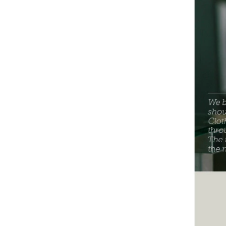
-
V2
-
其他
Wacky Willy (What it isn
t)
EZKATON
-
帽Ｔ
-
短袖T
-
外套
Ebbets Field(EBFD)
Fallett
VARZAR