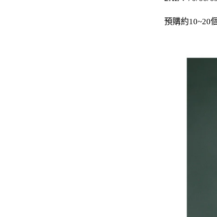
-
下身
預購約10~
-
襯衫
PERSTEP
-
短袖Ｔ
-
大學Ｔ
-
帽Ｔ
-
外套
-
下身
PUNCHLINE
-
短袖Ｔ
-
帽Ｔ