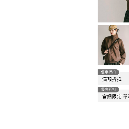
-
套裝
燈芯絨系列
-
襯衫
下身
-
帽子、圍巾
套裝
-
包包
外套
FP142
鞋子
-
短袖Ｔ
帽子、圍巾
-
外套
優惠折扣
包包
滿額折抵
-
帽Ｔ
優惠折扣
飾品|配件
-
下身
官網限定 單
TWN
-
短袖Ｔ