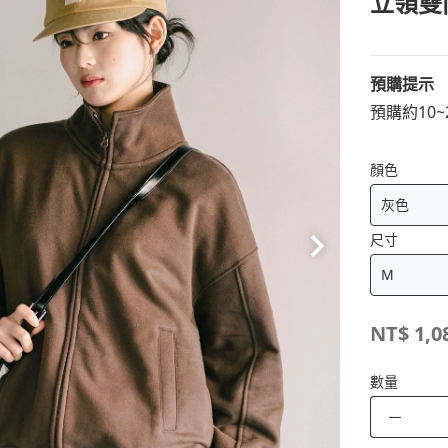
立領雙
預購提示
預購約10
顏色
尺寸
NT$
1,0
數量
－