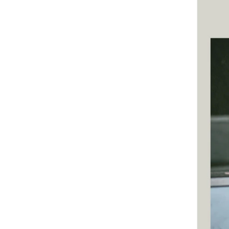
YESEYESEE
SPAO
NONENON
Mardi Mercredi
Lee
TOFFEE
TAW & TOE
TRAVEL
KIRSH
Code:graphy
LUVISTRUE
-
飾品