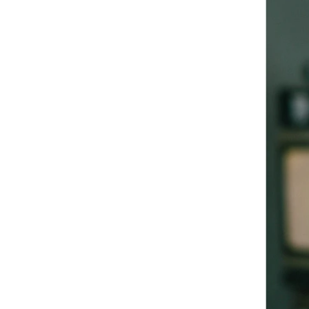
-
大學Ｔ
-
襯衫
-
外套
Avandress
-
上衣
-
下身
-
外套
-
襯衫
23.65
-
短袖Ｔ
-
MOZZI