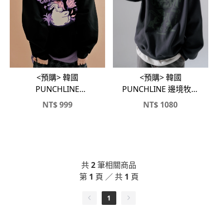
<預購> 韓國
<預購> 韓國
PUNCHLINE
PUNCHLINE 邊境牧羊
CoverFlower🐰大學T
犬刷舊感刷毛大學Ｔ
NT$
999
NT$
1080
共
2
筆相關商品
第
1
頁 ／ 共
1
頁
1