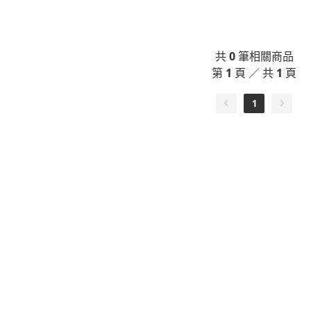
共
0
筆相關商品
第
1
頁 ／ 共
1
頁
1