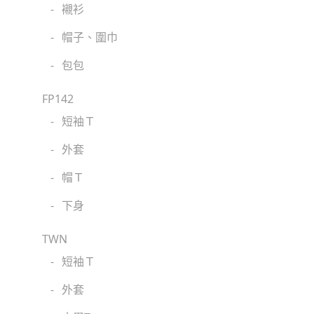
-
襯衫
-
帽子、圍巾
-
包包
FP142
-
短袖Ｔ
-
外套
-
帽Ｔ
-
下身
TWN
-
短袖Ｔ
-
外套