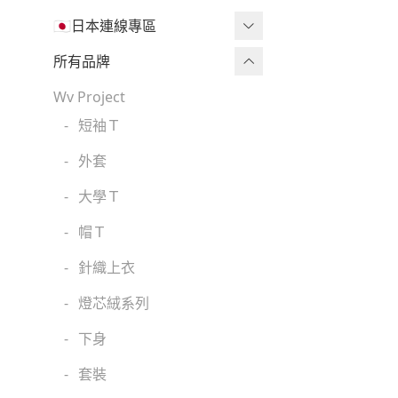
🇯🇵日本連線專區
三麗鷗現貨區任兩件免運🔥
所有品牌
三麗鷗
Wv Project
-
短袖Ｔ
吉伊卡哇
-
外套
迪士尼
-
大學Ｔ
魔法莓莓
-
帽Ｔ
角落生物
-
針織上衣
monchhichi 蒙奇奇
-
燈芯絨系列
拉拉熊
-
下身
其它
-
套裝