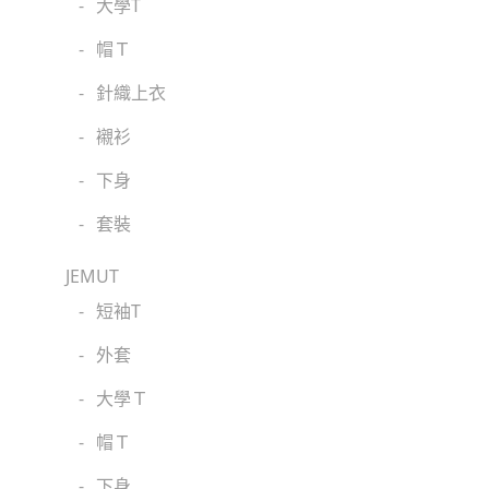
-
大學T
-
帽Ｔ
-
針織上衣
-
襯衫
-
下身
-
套裝
JEMUT
-
短袖T
-
外套
-
大學Ｔ
-
帽Ｔ
-
下身