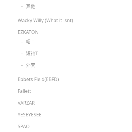
-
其他
Wacky Willy (What it isnt)
EZKATON
-
帽Ｔ
-
短袖T
-
外套
Ebbets Field(EBFD)
Fallett
VARZAR
YESEYESEE
SPAO