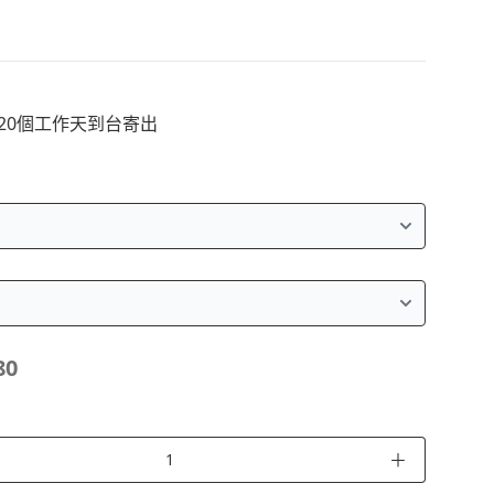
~20個工作天到台寄出
80
＋