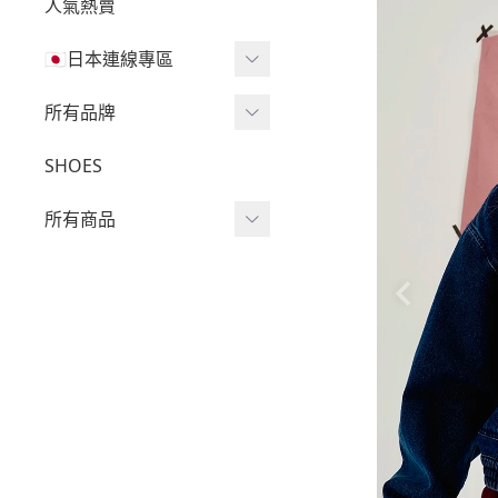
人氣熱賣
🇯🇵日本連線專區
三麗鷗現貨區任兩件免運
所有品牌
🔥
Wv Project
SHOES
三麗鷗
-
短袖Ｔ
所有商品
吉伊卡哇
-
外套
迪士尼
短袖T
-
大學Ｔ
魔法莓莓
針織單品
-
帽Ｔ
角落生物
帽T
-
針織上衣
monchhichi 蒙奇奇
大學T
-
燈芯絨系列
拉拉熊
長袖T
-
下身
其它
襯衫