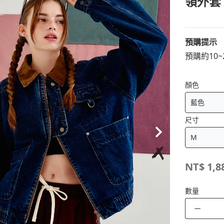
領外套
預購提示
預購約10
顏色
尺寸
NT$
1,8
數量
－