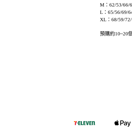
M：62/53/66/6
-
下身
L：65/56/69/6
XL：68/59/72/
-
襯衫
預購約10~
PERSTEP
-
短袖Ｔ
-
大學Ｔ
-
帽Ｔ
-
外套
-
下身
PUNCHLINE
-
短袖Ｔ
-
帽Ｔ