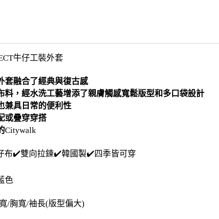
JECT牛仔工裝外套
外套融合了經典與復古感
布料，經水洗工藝增添了親膚觸感寬鬆版型和多口袋設計
也兼具日常的便利性
配或疊穿穿搭
的
Citywalk
仔布✔️雙向拉鍊✔️韓國製
✔️四季皆可穿
藍色
寬/胸寬/袖長(版型偏大)