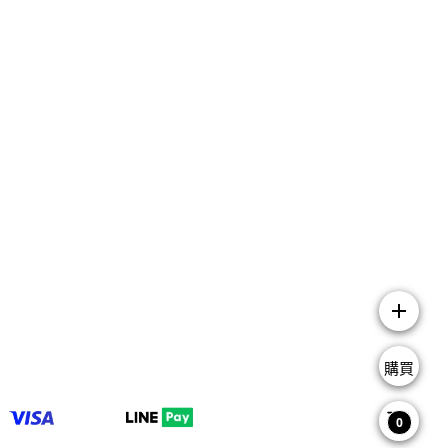
add
購買
0