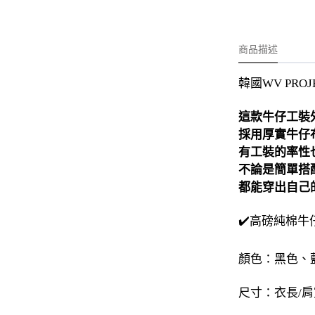
-
外套
-
大學T
商品描述
-
帽Ｔ
韓國WV PRO
-
針織上衣
-
襯衫
這款牛仔工裝
採用厚實牛仔
-
下身
有工裝的率性
-
套裝
不論是簡單搭
都能穿出自己
JEMUT
✔️高磅純棉牛
-
短袖T
-
外套
顏色：黑色、
-
大學Ｔ
尺寸：衣長/肩
-
帽Ｔ