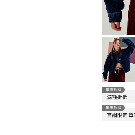
-
套裝
燈芯絨系列
-
襯衫
下身
-
帽子、圍巾
套裝
-
包包
外套
FP142
鞋子
-
短袖Ｔ
帽子、圍巾
-
外套
包包
-
帽Ｔ
優惠折扣
飾品|配件
滿額折抵
-
下身
優惠折扣
TWN
官網限定 單
-
短袖Ｔ