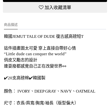
加入收藏清單
商品描述
韓國JEMUT TALE OF DUDE 復古感高磅短T
這件插畫圖太可愛 穿上直接自帶好心情
“Little dude can conquer the world”
俏皮又勵志的設計
連耍廢都感覺自己正在改變世界👀
✔️20支高磅棉✔️韓國製
顏色： IVORY、DEEP GRAY、NAVY、OATMEAL
尺寸：衣長/肩寬/胸寬/袖長（版型偏大）