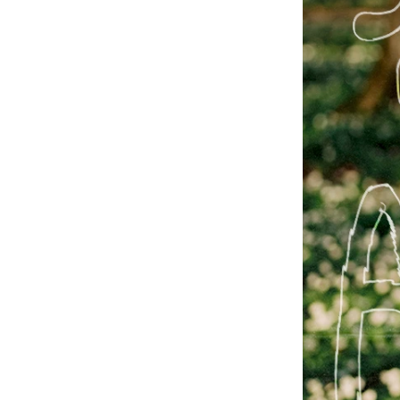
-
大學Ｔ
-
襯衫
-
外套
Avandress
-
上衣
-
下身
-
外套
-
襯衫
23.65
-
短袖Ｔ
-
MOZZI