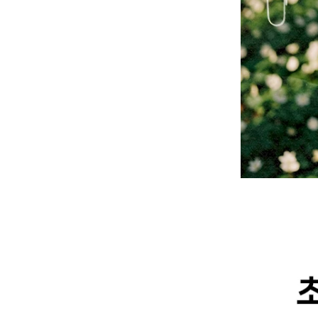
-
V2
-
其他
Wacky Willy (What it isn
t)
EZKATON
-
帽Ｔ
-
短袖T
-
外套
Ebbets Field(EBFD)
Fallett
VARZAR