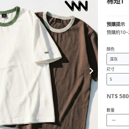
棉短T
預購提示
預購約10
顏色
尺寸
NT$
580
數量
－