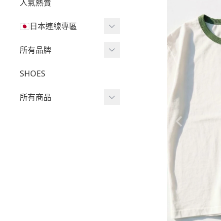
人氣熱賣
🇯🇵日本連線專區
三麗鷗現貨區任兩件免運
所有品牌
🔥
Wv Project
SHOES
三麗鷗
-
短袖Ｔ
所有商品
吉伊卡哇
-
外套
迪士尼
短袖T
-
大學Ｔ
魔法莓莓
針織單品
-
帽Ｔ
角落生物
帽T
-
針織上衣
monchhichi 蒙奇奇
大學T
-
燈芯絨系列
拉拉熊
長袖T
-
下身
其它
襯衫