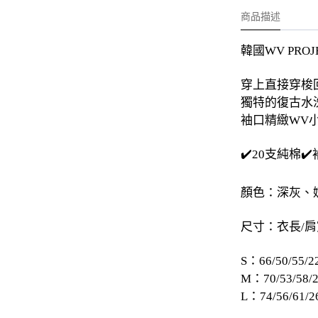
-
外套
商品描述
-
大學T
韓國WV PRO
-
帽Ｔ
穿上直接穿梭
-
針織上衣
獨特的復古水
-
襯衫
袖口精緻WV小
-
下身
✔️20支純棉✔
-
套裝
顏色：深灰、
JEMUT
尺寸：衣長/肩
-
短袖T
-
外套
S：66/50/55/2
M：70/53/58/
-
大學Ｔ
L：74/56/61/2
-
帽Ｔ