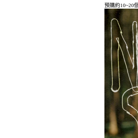
預購約10~
-
下身
-
襯衫
PERSTEP
-
短袖Ｔ
-
大學Ｔ
-
帽Ｔ
-
外套
-
下身
PUNCHLINE
-
短袖Ｔ
-
帽Ｔ