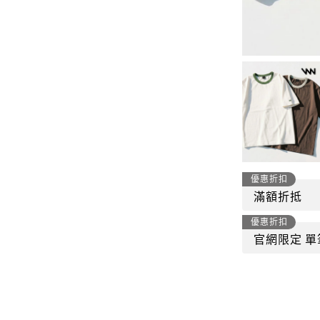
-
套裝
燈芯絨系列
-
襯衫
下身
-
帽子、圍巾
套裝
-
包包
外套
FP142
鞋子
-
短袖Ｔ
帽子、圍巾
-
外套
優惠折扣
包包
滿額折抵
-
帽Ｔ
優惠折扣
飾品|配件
-
下身
官網限定 單
TWN
-
短袖Ｔ