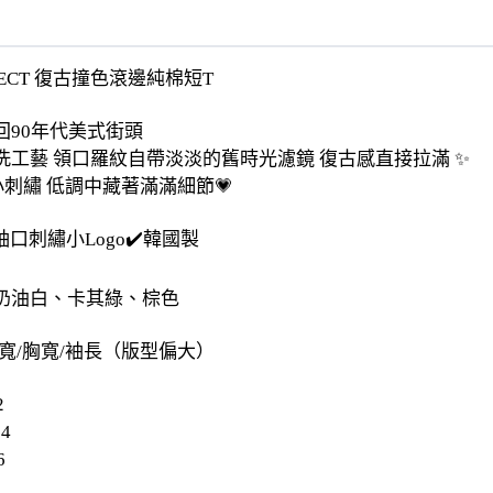
JECT 復古撞色滾邊純棉短T
回90年代美式街頭
洗工藝 領口羅紋自帶淡淡的舊時光濾鏡 復古感直接拉滿 ✨
刺繡 低調中藏著滿滿細節💗
️袖口刺繡小Logo✔️韓國製
奶油白、卡其綠、棕色
寬/胸寬/袖長（版型偏大）
2
24
6