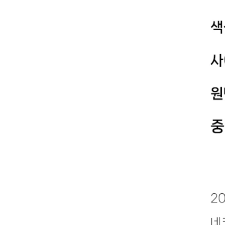
YESEYESEE
SPAO
NONENON
Mardi Mercredi
Lee
TOFFEE
TAW & TOE
TRAVEL
KIRSH
Code:graphy
LUVISTRUE
-
飾品