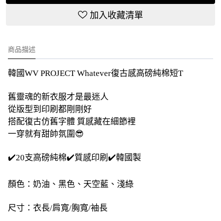
加入收藏清單
商品描述
韓國WV PROJECT Whatever復古感高磅純棉短T
舊靈魂的新衣服才是最迷人
從版型到印刷都剛剛好
搭配復古仿舊字體 質感藏在細節裡
一穿就有甜帥氛圍😎
✔️20支高磅純棉✔️質感印刷✔️韓國製
顏色：奶油、黑色、天空藍、淺綠
尺寸：衣長/肩寬/胸寬/袖長