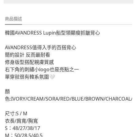
商品描述
韓國AVANDRESS Lupin船型領顯瘦抓皺背心
AVANDRESS值得入手的百搭背心
簡約設計 反而最耐看
修身版型搭配親膚質感
右下角的刺繡小logo也是亮點之一
單穿就很有韓系氛圍🤍
顏
色:IVORY/CREAM/SORA/RED/BLUE/BROWN/CHARCOAL/N
尺寸:S / M
衣長/肩寬/胸寬
S：48/27/38/17
M：50/28.5/40.5