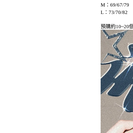
M：69/67/79
-
下身
L：73/70/82
-
襯衫
預購約10~
PERSTEP
-
短袖Ｔ
-
大學Ｔ
-
帽Ｔ
-
外套
-
下身
PUNCHLINE
-
短袖Ｔ
-
帽Ｔ