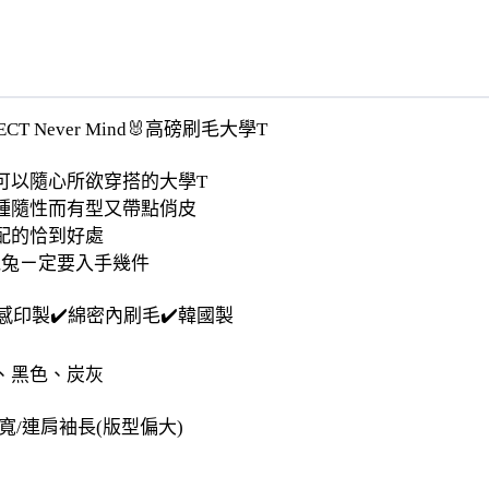
ECT Never Mind🐰高磅刷毛大學T
nd，可以隨心所欲穿搭的大學T
種隨性而有型又帶點俏皮
配的恰到好處
兔兔ㄧ定要入手幾件
質感印製✔️綿密內刷毛✔️韓國製
、黑色、炭灰
寬/連肩袖長(版型偏大)