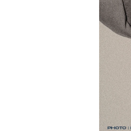
-
V2
-
其他
Wacky Willy (What it isn
t)
EZKATON
-
帽Ｔ
-
短袖T
-
外套
Ebbets Field(EBFD)
Fallett
VARZAR