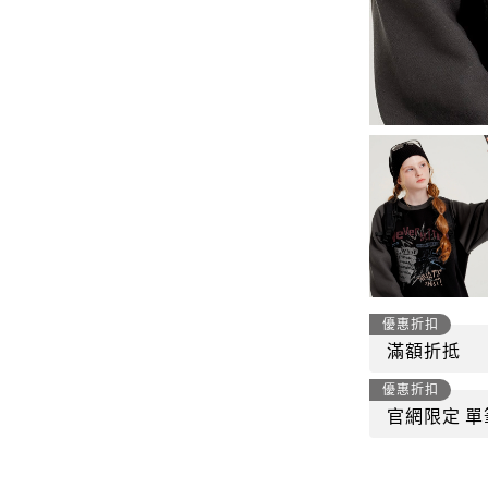
-
套裝
燈芯絨系列
-
襯衫
下身
-
帽子、圍巾
套裝
-
包包
外套
FP142
鞋子
-
短袖Ｔ
帽子、圍巾
-
外套
包包
-
帽Ｔ
優惠折扣
飾品|配件
滿額折抵
-
下身
優惠折扣
TWN
官網限定 單
-
短袖Ｔ