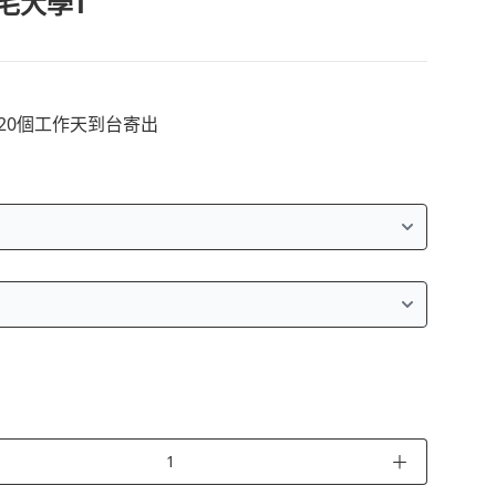
毛大學T
~20個工作天到台寄出
＋