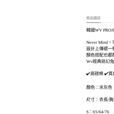
-
外套
-
大學T
商品描述
-
帽Ｔ
韓國WV PROJ
-
針織上衣
-
襯衫
Never Mi
設計上傳遞一
-
下身
顏色搭配也都
-
套裝
Wv經典迷幻
JEMUT
✔️高磅棉 ✔️
-
短袖T
顏色：米灰色
-
外套
尺寸：衣長/胸
-
大學Ｔ
S：65/64/76
-
帽Ｔ