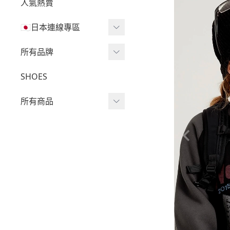
人氣熱賣
🇯🇵日本連線專區
三麗鷗現貨區任兩件免運
所有品牌
🔥
Wv Project
SHOES
三麗鷗
-
短袖Ｔ
所有商品
吉伊卡哇
-
外套
迪士尼
短袖T
-
大學Ｔ
魔法莓莓
針織單品
-
帽Ｔ
角落生物
帽T
-
針織上衣
monchhichi 蒙奇奇
大學T
-
燈芯絨系列
拉拉熊
長袖T
-
下身
其它
襯衫