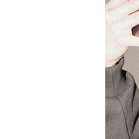
-
大學Ｔ
-
襯衫
-
外套
Avandress
-
上衣
-
下身
-
外套
-
襯衫
23.65
-
短袖Ｔ
-
MOZZI