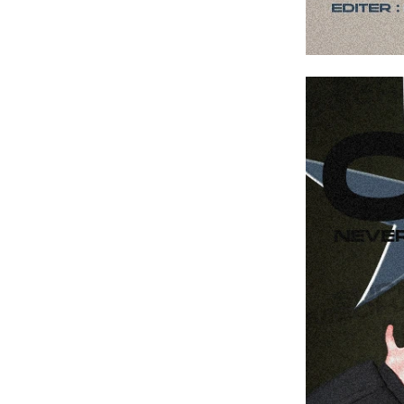
YESEYESEE
SPAO
NONENON
Mardi Mercredi
Lee
TOFFEE
TAW & TOE
TRAVEL
KIRSH
Code:graphy
LUVISTRUE
-
飾品