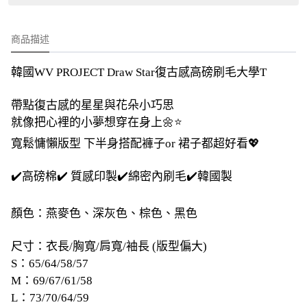
商品描述
韓國WV PROJECT Draw Star復古感高磅刷毛大學T
帶點復古感的星星與花朵小巧思
就像把心裡的小夢想穿在身上🌼⭐
寬鬆慵懶版型 下半身搭配褲子or 裙子都超好看💖
✔️高磅棉✔️ 質感印製✔️綿密內刷毛✔️韓國製
顏色：燕麥色、深灰色、棕色、黑色
尺寸：衣長/胸寬/肩寬/袖長 (版型偏大)
S：65/64/58/57
M：69/67/61/58
L：73/70/64/59