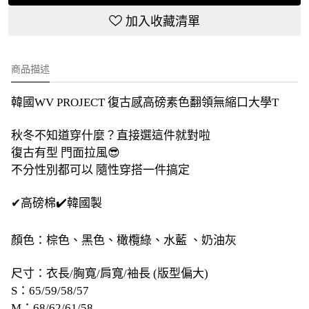
加入收藏清單
商品描述
韓國WV PROJECT 復古感高磅素色翻領無縮口大學T
秋冬不知道穿什麼？直接選這件就對啦
復古有型 門面拉風😎
不分性別都可以 隨性穿搭一件搞定
✔高磅棉✔️韓國製
顏色：棕色、黑色、橄欖綠、水藍 、奶油灰
尺寸：衣長/胸寬/肩寬/袖長 (版型偏大)
S：65/59/58/57
M：68/62/61/58