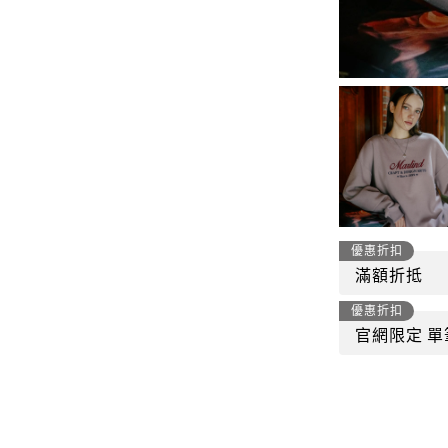
-
套裝
燈芯絨系列
-
襯衫
下身
-
帽子、圍巾
套裝
-
包包
外套
FP142
鞋子
-
短袖Ｔ
帽子、圍巾
-
外套
優惠折扣
包包
滿額折抵
-
帽Ｔ
優惠折扣
飾品|配件
-
下身
官網限定 單
TWN
-
短袖Ｔ