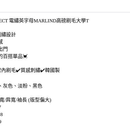
JECT 電繡英字母MARLIND高磅刷毛大學T
刺繡設計
感
出門
的百搭單品💓
內刷毛✔️質感刺繡✔️韓國製
、灰色、淡粉、黑色
寬/肩寬/袖長 (版型偏大)
7
58
9