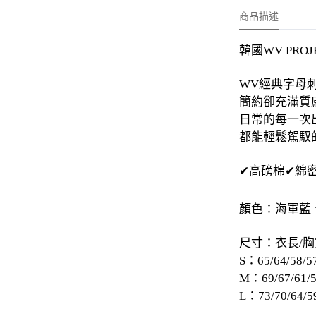
-
外套
商品描述
-
大學T
韓國WV PRO
-
帽Ｔ
WV經典字母
-
針織上衣
簡約卻充滿質
-
襯衫
日常的每一次
都能輕鬆駕馭
-
下身
-
套裝
✔高磅棉✔綿密
JEMUT
顏色：海軍藍
-
短袖T
尺寸：衣長/胸
-
外套
S：65/64/58/5
M：69/67/61/
-
大學Ｔ
L：73/70/64/5
-
帽Ｔ