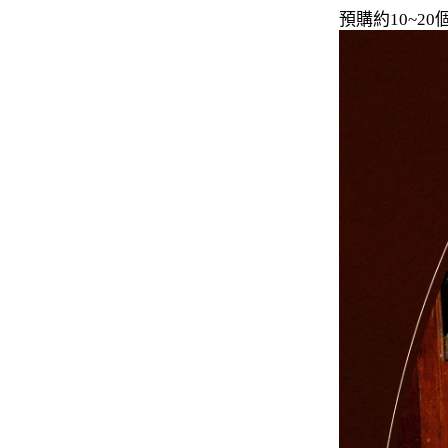
預購約10~
-
下身
-
襯衫
PERSTEP
-
短袖Ｔ
-
大學Ｔ
-
帽Ｔ
-
外套
-
下身
PUNCHLINE
-
短袖Ｔ
-
帽Ｔ