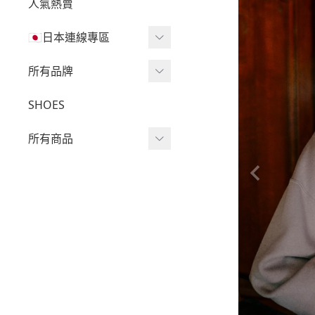
人氣熱賣
🇯🇵日本連線專區
三麗鷗現貨區任兩件免運
所有品牌
🔥
Wv Project
SHOES
三麗鷗
-
短袖Ｔ
所有商品
吉伊卡哇
-
外套
迪士尼
短袖T
-
大學Ｔ
魔法莓莓
針織單品
-
帽Ｔ
角落生物
帽T
-
針織上衣
monchhichi 蒙奇奇
大學T
-
燈芯絨系列
拉拉熊
長袖T
-
下身
其它
襯衫