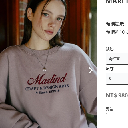
MAR
預購提示
預購約10
顏色
尺寸
NT$
980
數量
－