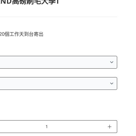
LIND高磅刷毛大學T
~20個工作天到台寄出
＋