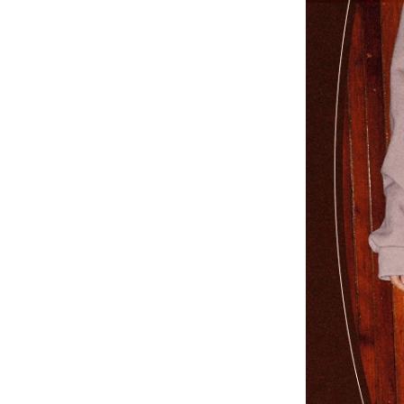
-
大學Ｔ
-
襯衫
-
外套
Avandress
-
上衣
-
下身
-
外套
-
襯衫
23.65
-
短袖Ｔ
-
MOZZI