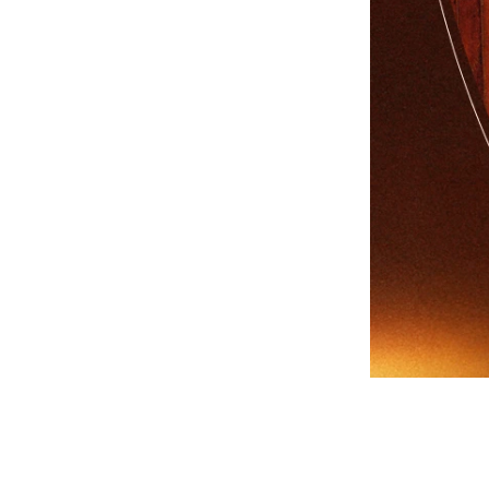
-
V2
-
其他
Wacky Willy (What it isn
t)
EZKATON
-
帽Ｔ
-
短袖T
-
外套
Ebbets Field(EBFD)
Fallett
VARZAR