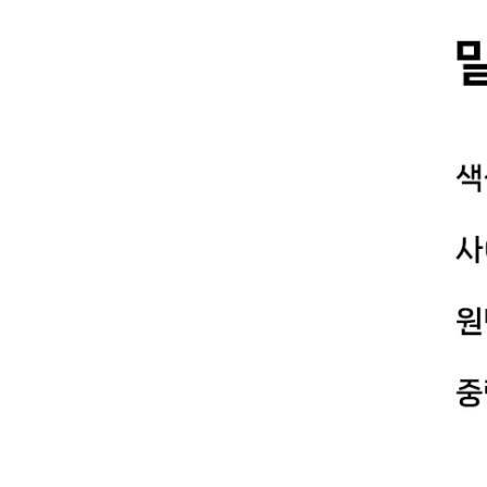
YESEYESEE
SPAO
NONENON
Mardi Mercredi
Lee
TOFFEE
TAW & TOE
TRAVEL
KIRSH
Code:graphy
LUVISTRUE
-
飾品