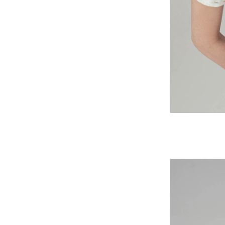
-
V2
-
其他
Wacky Willy (What it isn
t)
EZKATON
-
帽Ｔ
-
短袖T
-
外套
Ebbets Field(EBFD)
Fallett
VARZAR