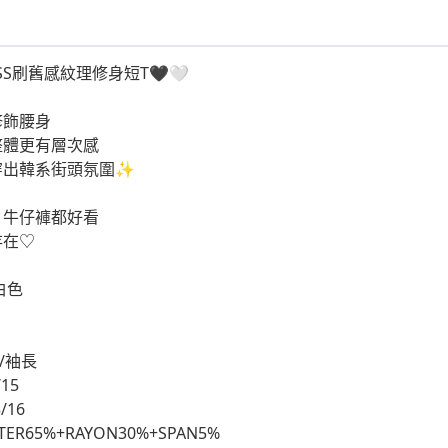
ESS刷舊感紋理修身短T🖤🤍
修飾腰身
整體更有層次感
穿出韓系街頭氛圍✨
、牛仔褲都好看
存在♡
 白色
/袖長
/15
/16
ER65%+RAYON30%+SPAN5%