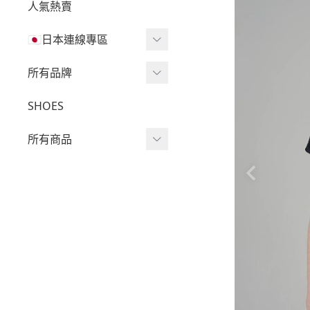
人氣熱賣
🇯🇵日本連線專區
三麗鷗現貨區任兩件免運
所有品牌
🔥
Wv Project
SHOES
三麗鷗
-
短袖Ｔ
所有商品
吉伊卡哇
-
外套
迪士尼
短袖T
-
大學Ｔ
魔法莓莓
針織單品
-
帽Ｔ
角落生物
帽T
-
針織上衣
monchhichi 蒙奇奇
大學T
-
燈芯絨系列
拉拉熊
長袖T
-
下身
其它
襯衫