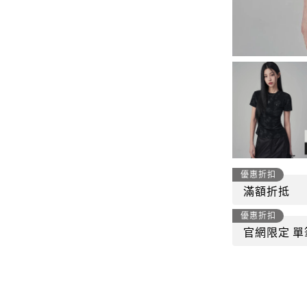
-
套裝
燈芯絨系列
-
襯衫
下身
-
帽子、圍巾
套裝
-
包包
外套
FP142
鞋子
-
短袖Ｔ
帽子、圍巾
-
外套
優惠折扣
包包
滿額折抵
-
帽Ｔ
優惠折扣
飾品|配件
-
下身
官網限定 單
TWN
-
短袖Ｔ