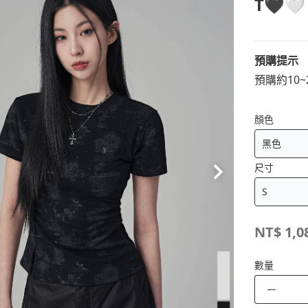
T🖤🤍
預購提示
預購約10
顏色
尺寸
NT$
1,0
數量
－