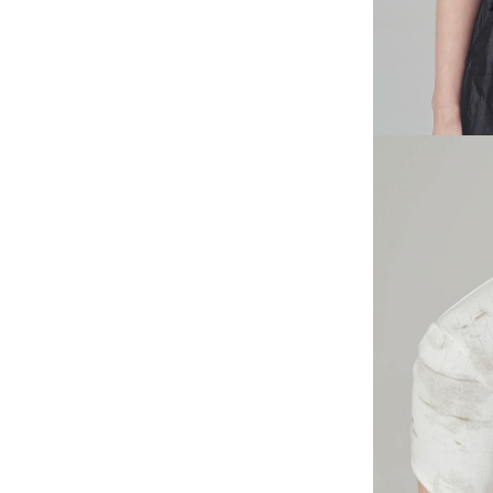
-
大學Ｔ
-
襯衫
-
外套
Avandress
-
上衣
-
下身
-
外套
-
襯衫
23.65
-
短袖Ｔ
-
MOZZI