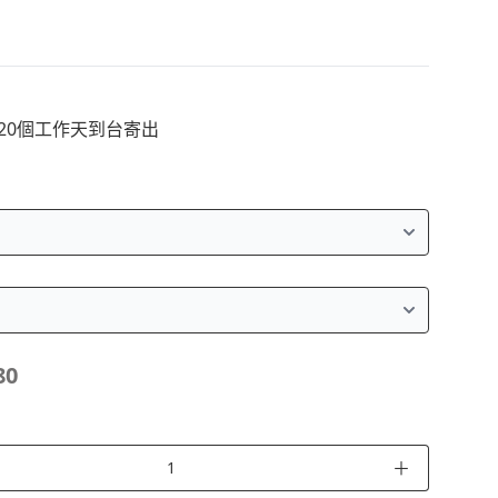
~20個工作天到台寄出
80
＋