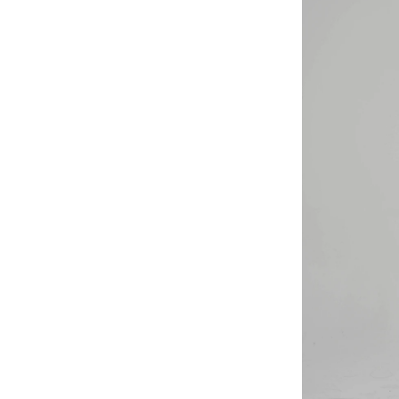
YESEYESEE
SPAO
NONENON
Mardi Mercredi
Lee
TOFFEE
TAW & TOE
TRAVEL
KIRSH
Code:graphy
LUVISTRUE
-
飾品