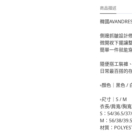
-
外套
商品描述
-
大學T
韓國AVANDR
-
帽Ｔ
側邊抓皺設計
-
針織上衣
微開衩下擺讓
-
襯衫
簡單一件就能
-
下身
隨便搭工裝褲
日常最百搭的
-
套裝
▫️顏色｜黑色 /
JEMUT
-
短袖T
▫️尺寸｜S / M
衣長/肩寬/胸寬
-
外套
S：54/36.5/37
-
大學Ｔ
M：56/38/39.5
材質：POLYEST
-
帽Ｔ