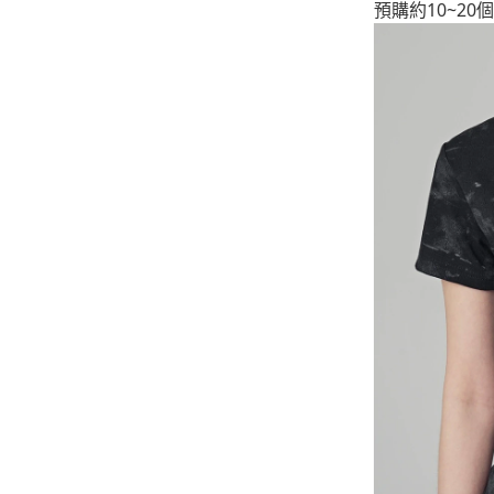
預購約10~2
-
下身
-
襯衫
PERSTEP
-
短袖Ｔ
-
大學Ｔ
-
帽Ｔ
-
外套
-
下身
PUNCHLINE
-
短袖Ｔ
-
帽Ｔ